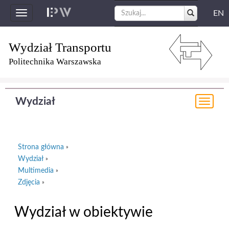
EN
Toggle
navigation
Wydział Transportu
Politechnika Warszawska
Wydział
Togg
navi
Strona główna
»
Wydział
»
Multimedia
»
Zdjęcia
»
Wydział w obiektywie