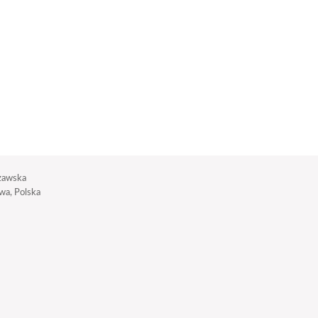
zawska
a, Polska