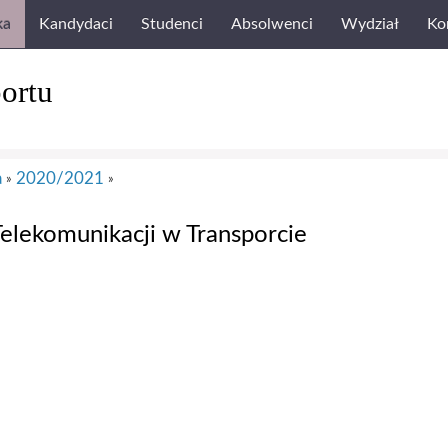
ka
Kandydaci
Studenci
Absolwenci
Wydział
Ko
ortu
a
2020/2021
»
»
elekomunikacji w Transporcie