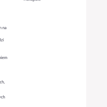
h na
dzi
niem
ch,
ych