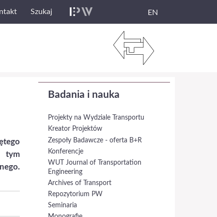
ntakt
Szukaj
EN
Badania i nauka
Projekty na Wydziale Transportu
Kreator Projektów
Zespoły Badawcze - oferta B+R
ętego
Konferencje
w tym
WUT Journal of Transportation
nego.
Engineering
Archives of Transport
Repozytorium PW
Seminaria
Monografie