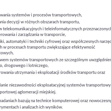
owania systemów i procesów transportowych,
ia decyzji w różnych obszarach transportu,
w telekomunikacyjnych i teleinformatycznych przeznaczonyc
rowania i zarządzania w transporcie,
iki, automatyki i techniki cyfrowej oraz współczesnych narzę
h w procesach transportu zwiększające efektywność
towych,
ństwem systemów transportowych ze szczególnym uwzględnie
o, drogowego i lotniczego,
rowania utrzymania i eksploatacji środków transportu oraz
anie niezawodności eksploatacyjnej systemów transportowy
ortowej aglomeracji miejskiej.
badaniach bazują na technice komputerowej oraz nowoczesn
ymentach i analizach ich wyników.