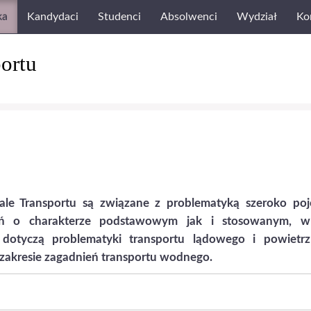
ka
Kandydaci
Studenci
Absolwenci
Wydział
Ko
ortu
e Transportu są związane z problematyką szeroko poj
ień o charakterze podstawowym jak i stosowanym, 
dotyczą problematyki transportu lądowego i powietrz
akresie zagadnień transportu wodnego.