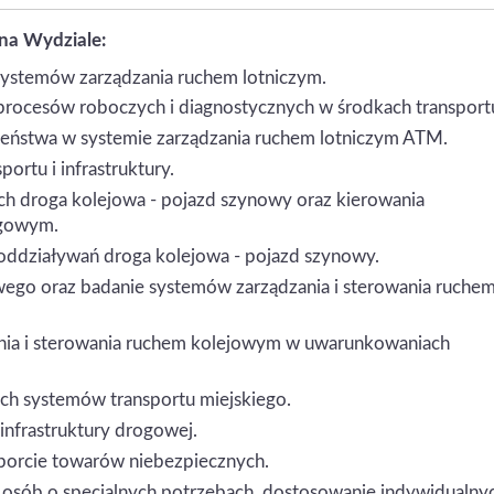
na Wydziale
:
stemów zarządzania ruchem lotniczym.
procesów roboczych i diagnostycznych w środkach transport
zeństwa w systemie zarządzania ruchem lotniczym ATM.
rtu i infrastruktury.
ch droga kolejowa - pojazd szynowy oraz kierowania
ogowym.
 oddziaływań droga kolejowa - pojazd szynowy.
go oraz badanie systemów zarządzania i sterowania ruche
ia i sterowania ruchem kolejowym w uwarunkowaniach
h systemów transportu miejskiego.
infrastruktury drogowej.
sporcie towarów niebezpiecznych.
a osób o specjalnych potrzebach, dostosowanie indywidualny