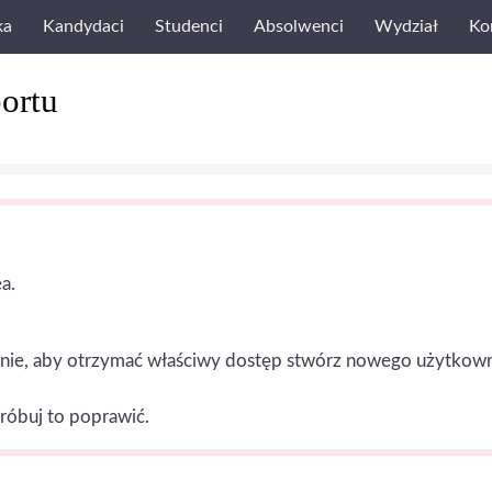
ka
Kandydaci
Studenci
Absolwenci
Wydział
Ko
ortu
a.
nie, aby otrzymać właściwy dostęp stwórz nowego użytkownika 
próbuj to poprawić.