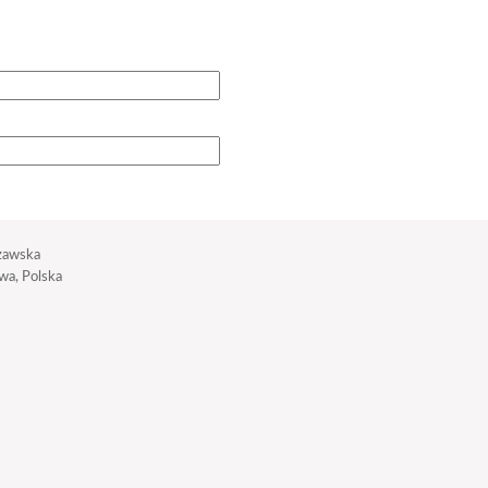
zawska
a, Polska