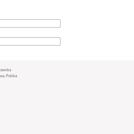
zawska
a, Polska