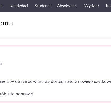
ka
Kandydaci
Studenci
Absolwenci
Wydział
Ko
ortu
a.
nie, aby otrzymać właściwy dostęp stwórz nowego użytkownika 
próbuj to poprawić.