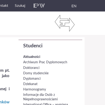
ntakt
Szukaj
EN
Studenci
Aktualności
Archiwum Prac Dyplomowych
Doktoranci
m pt.
Domy studenckie
 jako
Dyplomanci
Dziekanat
nnej
i
Harmonogramy
Informacje dla Osób z
Niepełnosprawnościami
unków
International Office – wymiana