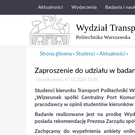
Aktualności
Wydarzenia
Badania i nau
Wydział Transp
Politechnika Warszawska
Strona główna
Studenci
Aktualności
»
»
»
Zaproszenie do udziału w bada
Opublikowano: 07.07.2026 10:05
Studenci kierunku
Transport Politechniki W
„Wizerunek spółki Centralny Port Komuni
pracodawcy w opinii studentów kierunków 
Badanie realizowane jest na prośbę
Wydz
posiada rekomendację Prezesa Zarządu spó
Zachęcamy do wypełnienia ankiety onlin