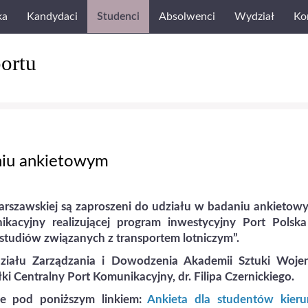
ka
Kandydaci
Studenci
Absolwenci
Wydział
Ko
ortu
niu ankietowym
arszawskiej
są zaproszeni do udziału w badaniu ankietowy
kacyjny realizującej program inwestycyjny Port Polska
studiów związanych z transportem lotniczym”
.
iału Zarządzania i Dowodzenia Akademii Sztuki Woje
łki
Centralny Port Komunikacyjny
, dr.
Filipa Czernickiego
.
e pod poniższym linkiem:
Ankieta dla studentów kier