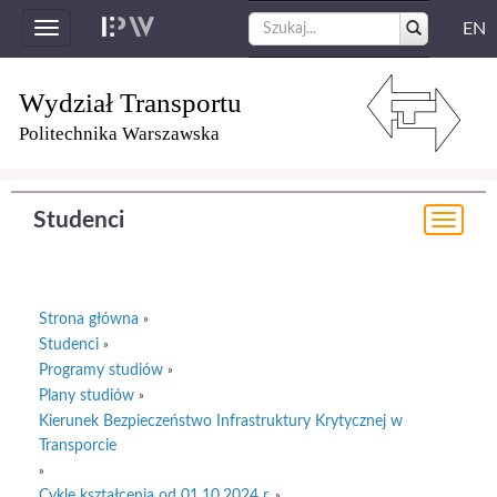
EN
Toggle
navigation
Wydział Transportu
Politechnika Warszawska
Studenci
Togg
navi
Strona główna
»
Studenci
»
Programy studiów
»
Plany studiów
»
Kierunek Bezpieczeństwo Infrastruktury Krytycznej w
Transporcie
»
Cykle kształcenia od 01.10.2024 r.
»