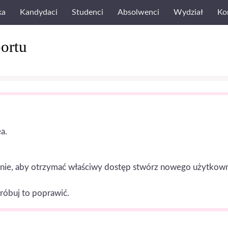
ka
Kandydaci
Studenci
Absolwenci
Wydział
Ko
ortu
a.
nie, aby otrzymać właściwy dostęp stwórz nowego użytkownika 
próbuj to poprawić.