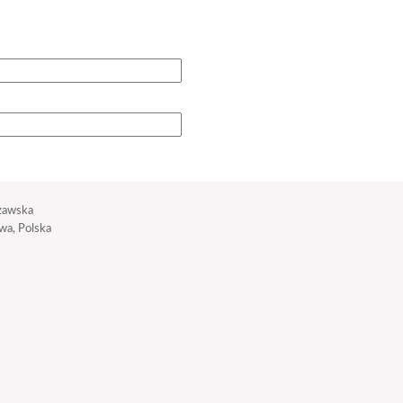
zawska
a, Polska