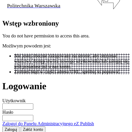
Politechnika Warszawska
Wstęp wzbroniony
You do not have permission to access this area.
Możliwym powodem jest:
Nie jestej obecnie zalogowany na stronie, aby otrzymać
właściwy dostęp stwórz nowego użytkownika lub zaloguj się,
jeśli posiadasz już u nas konto.
Zrobiłeś błąd w części adresu URL, spróbuj to poprawić.
Logowanie
Użytkownik
Hasło
Zaloguj do Panelu Administracyjnego eZ Publish