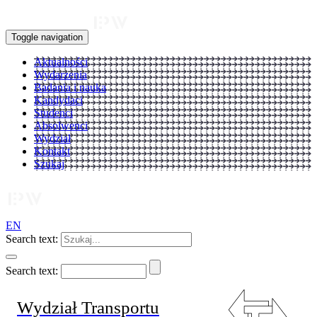
Toggle navigation
Aktualności
Wydarzenia
Badania i nauka
Kandydaci
Studenci
Absolwenci
Wydział
Kontakt
Szukaj
EN
Search text:
Search text:
Wydział Transportu