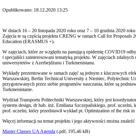
Opublikowano: 18.12.2020 13:25
W dniach 16 – 20 listopada 2020 roku oraz 7 – 10 grudnia 2020 roku
Zajęcia te są częścią projektu CRENG w ramach Call for Proposals 2
Education (ERASMUS +).
W zajęciach, które ze względu na panującą epidemię COVID19 odbyły 
i specjaliści zainteresowani tematyką projektu. W zajęciach zdalnyc
uniwersytetów z Azerbejdżanu i Turkmenistanu.
Wykłady prezentowane w ramach zajęć są jednym z kluczowych efek
Warszawskiej, Berlin Technical University z Niemiec, Polytechnic Un
przygotowanych przez siebie programów nauczania, które są podstawą 
Turkmenistanie.
Wydział Transportu Politechniki Warszawskiej, który jest koordynator
systems design, dr hab. inż. Emiliana Szczepańskiego, prof. uczelni,
prof. uczelni, który przedstawił wykład pt. Optimization of the risk in
Więcej informacji na temat projektu i jego aktywności można znaleźć
Master Classes UA Agenda
(.pdf, 195,46 kB)