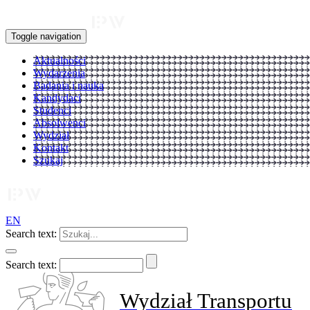
Toggle navigation
Aktualności
Wydarzenia
Badania i nauka
Kandydaci
Studenci
Absolwenci
Wydział
Kontakt
Szukaj
EN
Search text:
Search text:
Wydział Transportu