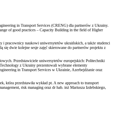
Engineering in Transport Services (CRENG) dla partnerów z Ukrainy.
e of good practices – Capacity Building in the field of Higher
y i pracownicy naukowi uniwersytetów ukraińskich, a także studenci
ą się dwie kolejne sesje zajęć skierowane do partnerów projektu z
ych. Przedstawiciele uniwersytetów europejskich: Politechniki
nd Technology z Ukrainy prezentowali wybrane elementy
ngineering in Transport Services w Ukrainie, Azerbejdżanie oraz
ek, która przedstawiła wykład pt. A new approach to transport
, management, risk managing oraz dr hab. inż Mariusza Izdebskiego,