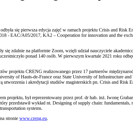
 odbyła się pierwsza edycja zajęć w ramach projektu Crisis and Risk 
018 - EAC/A05/2017, KA2 – Cooperation for innovation and the exchang
się zdalnie na platformie Zoom, wzięli udział nauczyciele akademicc
h uczestniczyło ponad 140 osób. W pierwszym kwartale 2021 roku odbęd
tów projektu CRENG realizowanego przez 17 partnerów międzynarodow
iversity of Hauts-de-France oraz State University of Infrastructure a
utworzenia i akredytacji studiów magisterskich pn. Crisis and Risk E
em projektu, był reprezentowany przez prof. dr hab. inż. Iwonę Grabar
 który przedstawił wykład nt. Designing of supply chain: fundamentals
 transportation systems.
 na stronie
www.creng.eu
.