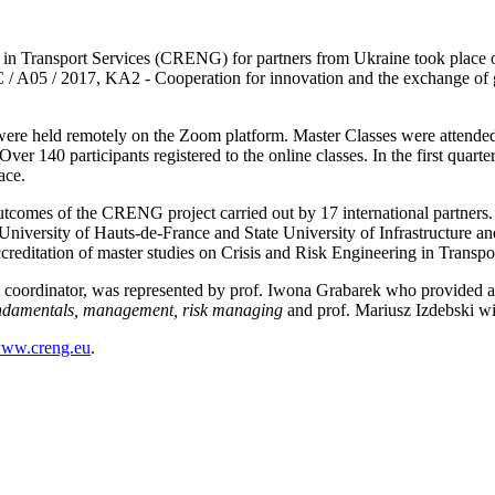
ring in Transport Services (CRENG) for partners from Ukraine took pl
 / A05 / 2017, KA2 - Cooperation for innovation and the exchange of go
re held remotely on the Zoom platform. Master Classes were attended 
t. Over 140 participants registered to the online classes. In the first qua
ace.
outcomes of the CRENG project carried out by 17 international partners
niversity of Hauts-de-France and State University of Infrastructure an
accreditation of master studies on Crisis and Risk Engineering in Trans
 coordinator, was represented by prof. Iwona Grabarek who provided a 
undamentals, management, risk managing
and prof. Mariusz Izdebski wit
ww.creng.eu
.