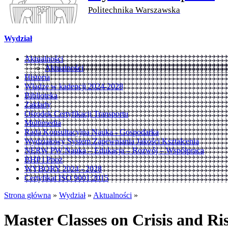
Politechnika Warszawska
Wydział
Aktualności
Aktualności
Historia
Władze w kadencji 2024-2028
Biblioteka
Zakłady
Ośrodek Certyfikacji Transportu
Multimedia
Rada Konsultacyjna Nauka - Gospodarka
Wydziałowy System Zapewniania Jakości Kształcenia
NERW PW Nauka – Edukacja – Rozwój – Współpraca
BHP i Ppoż
WYBORY 2024 - 2028
Certyfikat ISO 9001:2015
Strona główna
»
Wydział
»
Aktualności
»
Master Classes on Crisis and Ri