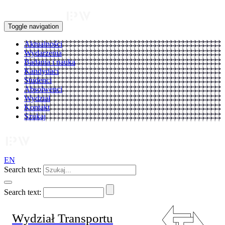
Toggle navigation
Aktualności
Wydarzenia
Badania i nauka
Kandydaci
Studenci
Absolwenci
Wydział
Kontakt
Szukaj
EN
Search text:
Search text:
Wydział Transportu