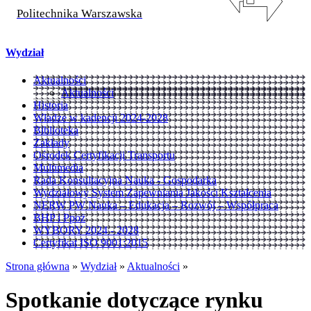
Politechnika Warszawska
Wydział
Aktualności
Aktualności
Historia
Władze w kadencji 2024-2028
Biblioteka
Zakłady
Ośrodek Certyfikacji Transportu
Multimedia
Rada Konsultacyjna Nauka - Gospodarka
Wydziałowy System Zapewniania Jakości Kształcenia
NERW PW Nauka – Edukacja – Rozwój – Współpraca
BHP i Ppoż
WYBORY 2024 - 2028
Certyfikat ISO 9001:2015
Strona główna
»
Wydział
»
Aktualności
»
Spotkanie dotyczące rynku