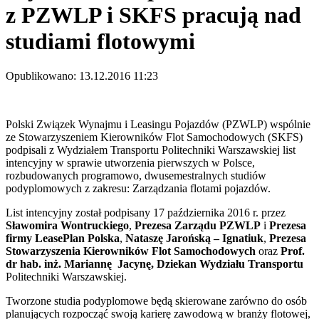
z PZWLP i SKFS pracują nad
studiami flotowymi
Opublikowano: 13.12.2016 11:23
Polski Związek Wynajmu i Leasingu Pojazdów (PZWLP) wspólnie
ze Stowarzyszeniem Kierowników Flot Samochodowych (SKFS)
podpisali z Wydziałem Transportu Politechniki Warszawskiej list
intencyjny w sprawie utworzenia pierwszych w Polsce,
rozbudowanych programowo, dwusemestralnych studiów
podyplomowych z zakresu: Zarządzania flotami pojazdów.
List intencyjny został podpisany 17 października 2016 r. przez
Sławomira Wontruckiego
,
Prezesa Zarządu PZWLP
i
Prezesa
firmy LeasePlan Polska
,
Nataszę Jarońską – Ignatiuk
,
Prezesa
Stowarzyszenia Kierowników Flot Samochodowych
oraz
Prof.
dr hab. inż. Mariannę Jacynę, Dziekan Wydziału Transportu
Politechniki Warszawskiej.
Tworzone studia podyplomowe będą skierowane zarówno do osób
planujących rozpocząć swoją karierę zawodową w branży flotowej,