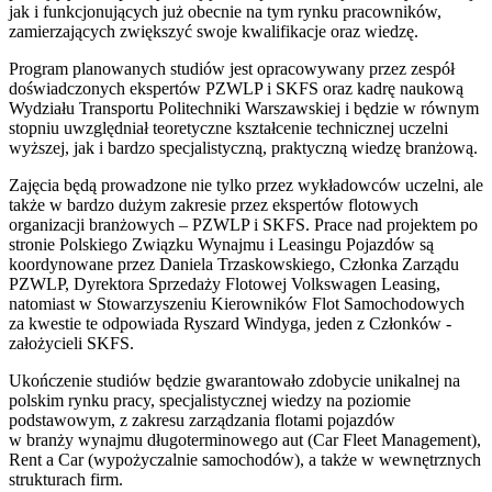
jak i funkcjonujących już obecnie na tym rynku pracowników,
zamierzających zwiększyć swoje kwalifikacje oraz wiedzę.
Program planowanych studiów jest opracowywany przez zespół
doświadczonych ekspertów PZWLP i SKFS oraz kadrę naukową
Wydziału Transportu Politechniki Warszawskiej i będzie w równym
stopniu uwzględniał teoretyczne kształcenie technicznej uczelni
wyższej, jak i bardzo specjalistyczną, praktyczną wiedzę branżową.
Zajęcia będą prowadzone nie tylko przez wykładowców uczelni, ale
także w bardzo dużym zakresie przez ekspertów flotowych
organizacji branżowych – PZWLP i SKFS. Prace nad projektem po
stronie Polskiego Związku Wynajmu i Leasingu Pojazdów są
koordynowane przez Daniela Trzaskowskiego, Członka Zarządu
PZWLP, Dyrektora Sprzedaży Flotowej Volkswagen Leasing,
natomiast w Stowarzyszeniu Kierowników Flot Samochodowych
za kwestie te odpowiada Ryszard Windyga, jeden z Członków -
założycieli SKFS.
Ukończenie studiów będzie gwarantowało zdobycie unikalnej na
polskim rynku pracy, specjalistycznej wiedzy na poziomie
podstawowym, z zakresu zarządzania flotami pojazdów
w branży wynajmu długoterminowego aut (Car Fleet Management),
Rent a Car (wypożyczalnie samochodów), a także w wewnętrznych
strukturach firm.