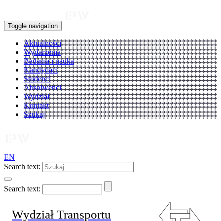
Toggle navigation
Aktualności
Wydarzenia
Badania i nauka
Kandydaci
Studenci
Absolwenci
Wydział
Kontakt
Szukaj
EN
Search text:
Search text:
Wydział Transportu