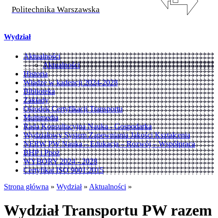
Politechnika Warszawska
Wydział
Aktualności
Aktualności
Historia
Władze w kadencji 2024-2028
Biblioteka
Zakłady
Ośrodek Certyfikacji Transportu
Multimedia
Rada Konsultacyjna Nauka - Gospodarka
Wydziałowy System Zapewniania Jakości Kształcenia
NERW PW Nauka – Edukacja – Rozwój – Współpraca
BHP i Ppoż
WYBORY 2024 - 2028
Certyfikat ISO 9001:2015
Strona główna
»
Wydział
»
Aktualności
»
Wydział Transportu PW razem