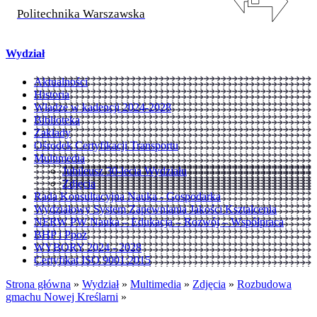
Politechnika Warszawska
Wydział
Aktualności
Historia
Władze w kadencji 2024-2028
Biblioteka
Zakłady
Ośrodek Certyfikacji Transportu
Multimedia
Jubileusz 30-lecia Wydziału
Zdjęcia
Rada Konsultacyjna Nauka - Gospodarka
Wydziałowy System Zapewniania Jakości Kształcenia
NERW PW Nauka – Edukacja – Rozwój – Współpraca
BHP i Ppoż
WYBORY 2024 - 2028
Certyfikat ISO 9001:2015
Strona główna
»
Wydział
»
Multimedia
»
Zdjęcia
»
Rozbudowa
gmachu Nowej Kreślarni
»