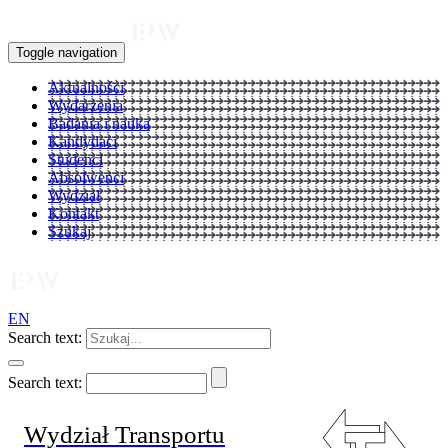
Toggle navigation
Aktualności
Wydarzenia
Badania i nauka
Kandydaci
Studenci
Absolwenci
Wydział
Kontakt
Szukaj
EN
Search text:
Search text:
Wydział Transportu