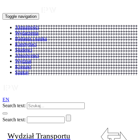
Toggle navigation
Aktualności
Wydarzenia
Badania i nauka
Kandydaci
Studenci
Absolwenci
Wydział
Kontakt
Szukaj
EN
Search text:
Search text:
Wydział Transportu