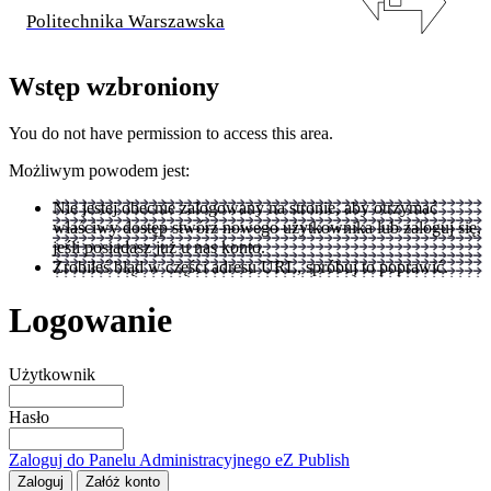
Politechnika Warszawska
Wstęp wzbroniony
You do not have permission to access this area.
Możliwym powodem jest:
Nie jestej obecnie zalogowany na stronie, aby otrzymać
właściwy dostęp stwórz nowego użytkownika lub zaloguj się,
jeśli posiadasz już u nas konto.
Zrobiłeś błąd w części adresu URL, spróbuj to poprawić.
Logowanie
Użytkownik
Hasło
Zaloguj do Panelu Administracyjnego eZ Publish