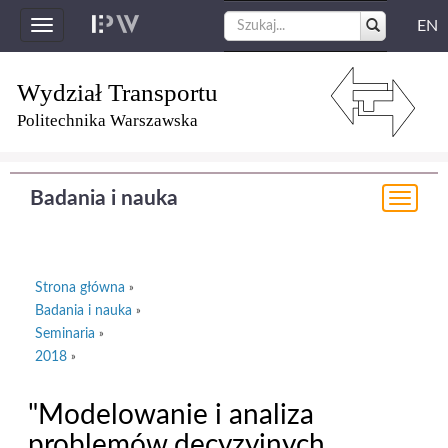
EN
Toggle
navigation
Wydział Transportu
Politechnika Warszawska
Badania i nauka
Togg
navi
Strona główna
»
Badania i nauka
»
Seminaria
»
2018
»
"Modelowanie i analiza
problemów decyzyjnych