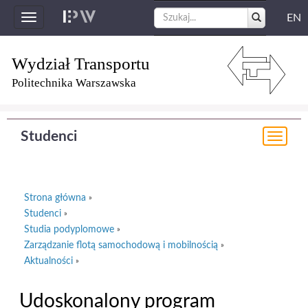
EN
Toggle
navigation
Wydział Transportu
Politechnika Warszawska
Studenci
Togg
navi
Strona główna
»
Studenci
»
Studia podyplomowe
»
Zarządzanie flotą samochodową i mobilnością
»
Aktualności
»
Udoskonalony program