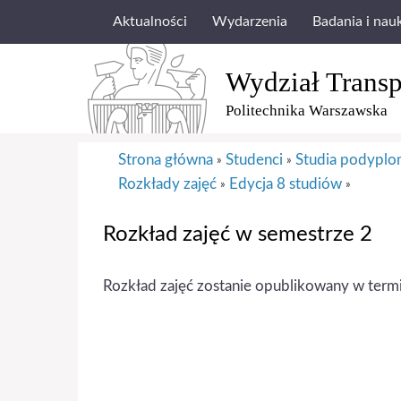
Aktualności
Wydarzenia
Badania i nau
Wydział Transp
Politechnika Warszawska
Strona główna
Studenci
Studia podypl
»
»
Rozkłady zajęć
Edycja 8 studiów
»
»
Rozkład zajęć w semestrze 2
Rozkład zajęć zostanie opublikowany w term