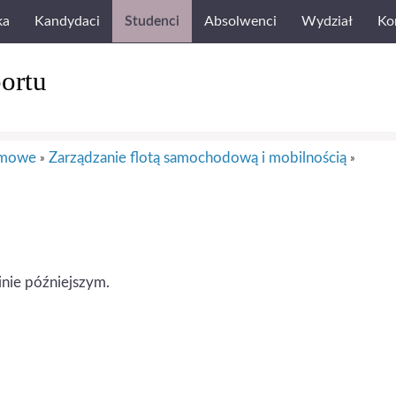
ka
Kandydaci
Studenci
Absolwenci
Wydział
Ko
ortu
omowe
Zarządzanie flotą samochodową i mobilnością
»
»
inie późniejszym.