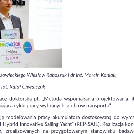
zowieckiego
Wiesław Raboszuk
i dr inż. Marcin Koniak,
fot. Rafał Chwalczuk
racę doktorską pt. „Metoda wspomagania projektowania li
ająca cykle pracy wybranych środków transportu”.
cję modelowania pracy akumulatora dostosowaną do wyma
ybrid Innovative Sailing Yacht” (REP-SAIL). Realizacja kon
ń, zrealizowanych na przygotowanym stanowisku badaw