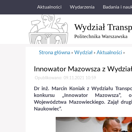
Aktualności
Wydarzenia
Badania i nau
Wydział Transp
Politechnika Warszawska
Strona główna
Wydział
Aktualności
»
»
»
Innowator Mazowsza z Wydział
Opublikowano: 09.11.2021 10:59
Dr inż. Marcin Koniak z Wydziału Transpo
konkursu „Innowator Mazowsza”, o
Województwa Mazowieckiego. Zajął drugie
Naukowiec”.