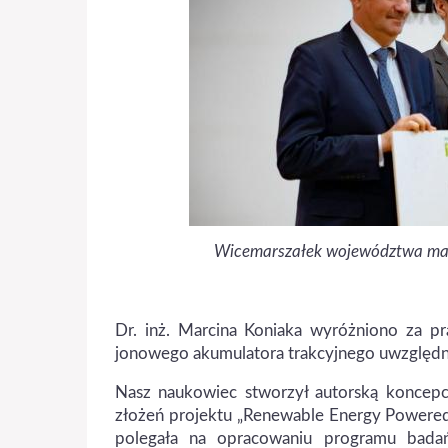
Wicemarszałek województwa ma
Dr. inż. Marcina Koniaka wyróżniono za p
jonowego akumulatora trakcyjnego uwzględni
Nasz naukowiec stworzył autorską koncep
złożeń projektu „Renewable Energy Powered H
polegała na opracowaniu programu bada