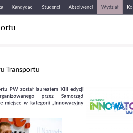
ka
Kandydaci
Studenci
Absolwenci
Wydział
Ko
ortu
u Transportu
rtu PW został laureatem XIII edycji
rganizowanego przez Samorząd
 miejsce w kategorii „Innowacyjny