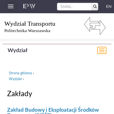
EN
Toggle
navigation
Wydział Transportu
Politechnika Warszawska
Wydział
Togg
navi
Strona główna
»
Wydział
»
Zakłady
Zakład Budowy i Eksploatacji Środków