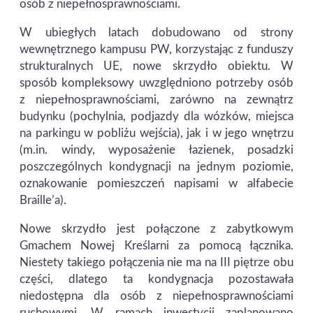
osób z niepełnosprawnościami.
W ubiegłych latach dobudowano od strony
wewnętrznego kampusu PW, korzystając z funduszy
strukturalnych UE, nowe skrzydło obiektu. W
sposób kompleksowy uwzględniono potrzeby osób
z niepełnosprawnościami, zarówno na zewnątrz
budynku (pochylnia, podjazdy dla wózków, miejsca
na parkingu w pobliżu wejścia), jak i w jego wnętrzu
(m.in. windy, wyposażenie łazienek, posadzki
poszczególnych kondygnacji na jednym poziomie,
oznakowanie pomieszczeń napisami w alfabecie
Braille’a).
Nowe skrzydło jest połączone z zabytkowym
Gmachem Nowej Kreślarni za pomocą łącznika.
Niestety takiego połączenia nie ma na III piętrze obu
części, dlatego ta kondygnacja pozostawała
niedostępna dla osób z niepełnosprawnościami
ruchowymi. W ramach inwestycji zaplanowano