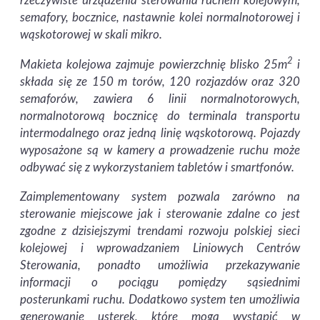
rzeczywiste urządzenia sterowania ruchem kolejowym,
semafory, bocznice, nastawnie kolei normalnotorowej i
wąskotorowej w skali mikro.
2
Makieta kolejowa zajmuje powierzchnię blisko 25m
i
składa się ze 150 m torów, 120 rozjazdów oraz 320
semaforów, zawiera 6 linii normalnotorowych,
normalnotorową bocznicę do terminala transportu
intermodalnego oraz jedną linię wąskotorową. Pojazdy
wyposażone są w kamery a prowadzenie ruchu może
odbywać się z wykorzystaniem tabletów i smartfonów.
Zaimplementowany system pozwala zarówno na
sterowanie miejscowe jak i sterowanie zdalne co jest
zgodne z dzisiejszymi trendami rozwoju polskiej sieci
kolejowej i wprowadzaniem Liniowych Centrów
Sterowania, ponadto umożliwia przekazywanie
informacji o pociągu pomiędzy sąsiednimi
posterunkami ruchu. Dodatkowo system ten umożliwia
generowanie usterek, które mogą wystąpić w