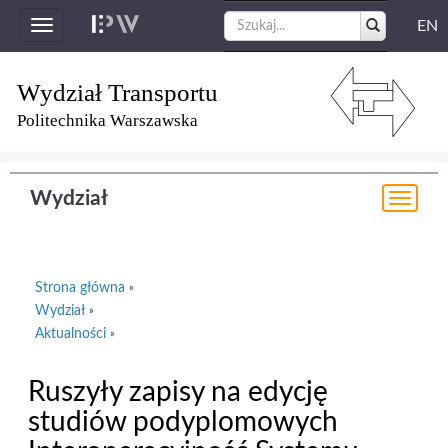
EN
Toggle
navigation
Wydział Transportu
Politechnika Warszawska
Wydział
Togg
navi
Strona główna
»
Wydział
»
Aktualności
»
Ruszyły zapisy na edycję
studiów podyplomowych