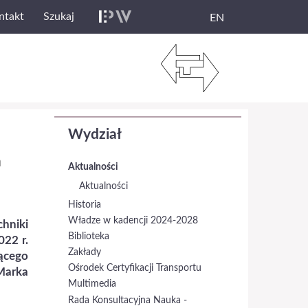
ntakt
Szukaj
EN
Wydział
a
Aktualności
Aktualności
Historia
Władze w kadencji 2024-2028
hniki
Biblioteka
022 r.
Zakłady
ącego
Ośrodek Certyfikacji Transportu
Marka
Multimedia
Rada Konsultacyjna Nauka -