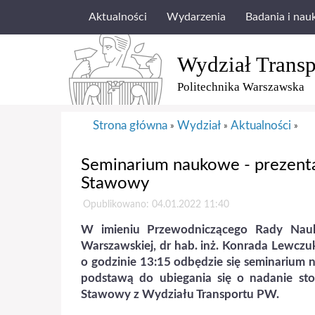
Aktualności
Wydarzenia
Badania i nau
Wydział Transp
Politechnika Warszawska
Strona główna
Wydział
Aktualności
»
»
»
Seminarium naukowe - prezent
Stawowy
Opublikowano: 04.01.2022 11:40
W imieniu Przewodniczącego Rady Naukow
Warszawskiej, dr hab. inż. Konrada Lewczuk
o godzinie 13:15 odbędzie się seminarium
podstawą do ubiegania się o nadanie s
Stawowy
z Wydziału Transportu PW.