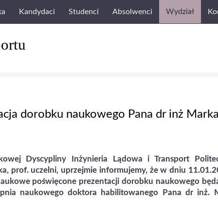
ka
Kandydaci
Studenci
Absolwenci
Wydział
Ko
ortu
acja dorobku naukowego Pana dr inż Mark
ej Dyscypliny Inżynieria Lądowa i Transport Politec
a, prof. uczelni, uprzejmie informujemy, że
w dniu 11.01.2
 naukowe
poświęcone prezentacji dorobku naukowego będ
topnia naukowego doktora habilitowanego
Pana dr inż. 