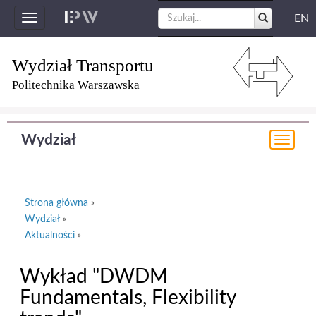
EN
Toggle
navigation
Wydział Transportu
Politechnika Warszawska
Wydział
Togg
navi
Strona główna
»
Wydział
»
Aktualności
»
Wykład "DWDM
Fundamentals, Flexibility