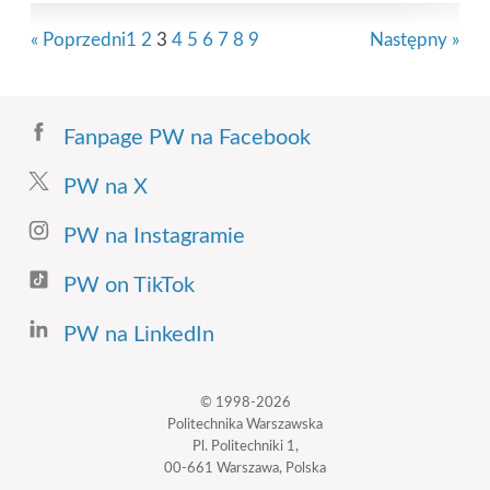
« Poprzedni
1
2
3
4
5
6
7
8
9
Następny »
Fanpage PW na Facebook
PW na X
PW na Instagramie
PW on TikTok
PW na LinkedIn
© 1998-2026
Politechnika Warszawska
Pl. Politechniki 1,
00-661 Warszawa, Polska