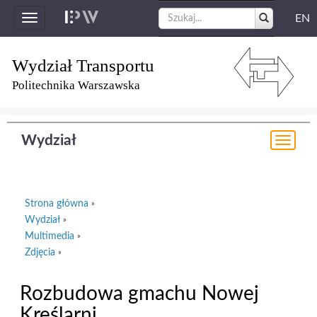
EN
Toggle
navigation
Wydział Transportu
Politechnika Warszawska
Wydział
Togg
navi
Strona główna
»
Wydział
»
Multimedia
»
Zdjęcia
»
Rozbudowa gmachu Nowej
Kreślarni