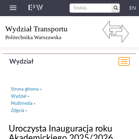
EN
Toggle
navigation
Wydział Transportu
Politechnika Warszawska
Wydział
Togg
navi
Strona główna
»
Wydział
»
Multimedia
»
Zdjęcia
»
Uroczysta Inauguracja roku
Akademickiego 2025/2026