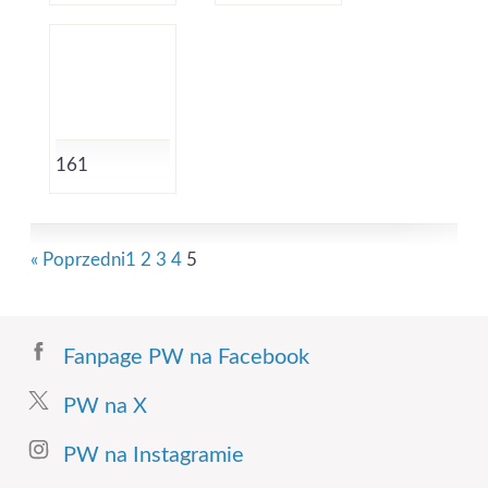
161
« Poprzedni
1
2
3
4
5
Fanpage PW na Facebook
PW na X
PW na Instagramie