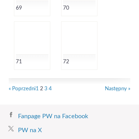
69
70
71
72
« Poprzedni
1
2
3
4
Następny »
Fanpage PW na Facebook
PW na X