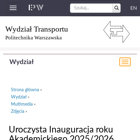
EN
Toggle
navigation
Wydział Transportu
Politechnika Warszawska
Wydział
Togg
navi
Strona główna
»
Wydział
»
Multimedia
»
Zdjęcia
»
Uroczysta Inauguracja roku
Akademickiego 2025/2026