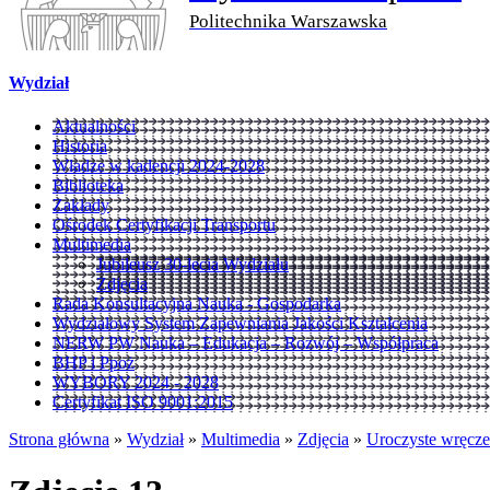
Politechnika Warszawska
Wydział
Aktualności
Historia
Władze w kadencji 2024-2028
Biblioteka
Zakłady
Ośrodek Certyfikacji Transportu
Multimedia
Jubileusz 30-lecia Wydziału
Zdjęcia
Rada Konsultacyjna Nauka - Gospodarka
Wydziałowy System Zapewniania Jakości Kształcenia
NERW PW Nauka – Edukacja – Rozwój – Współpraca
BHP i Ppoż
WYBORY 2024 - 2028
Certyfikat ISO 9001:2015
Strona główna
»
Wydział
»
Multimedia
»
Zdjęcia
»
Uroczyste wręcz