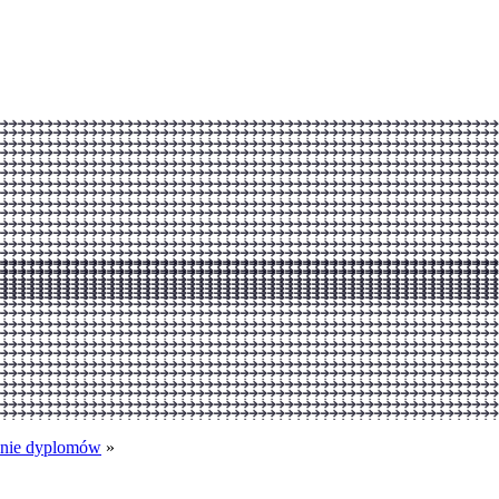
enie dyplomów
»