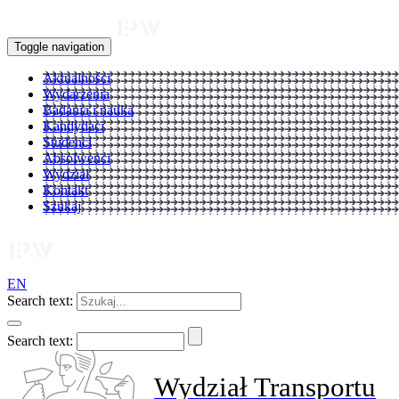
Toggle navigation
Aktualności
Wydarzenia
Badania i nauka
Kandydaci
Studenci
Absolwenci
Wydział
Kontakt
Szukaj
EN
Search text:
Search text:
Wydział Transportu