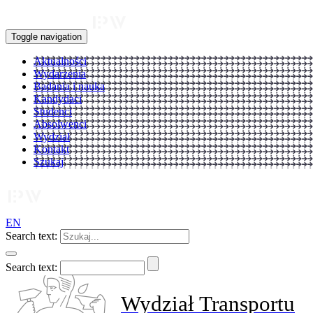
Toggle navigation
Aktualności
Wydarzenia
Badania i nauka
Kandydaci
Studenci
Absolwenci
Wydział
Kontakt
Szukaj
EN
Search text:
Search text:
Wydział Transportu