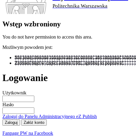
Politechnika Warszawska
Wstęp wzbroniony
You do not have permission to access this area.
Możliwym powodem jest:
Nie jestej obecnie zalogowany na stronie, aby otrzymać właści
Zrobiłeś błąd w części adresu URL, spróbuj to poprawić.
Logowanie
Użytkownik
Hasło
Zaloguj do Panelu Administracyjnego eZ Publish
Fanpage PW na Facebook