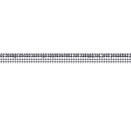
wy dostęp stwórz nowego użytkownika lub zaloguj się, jeśli posiadasz j