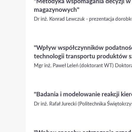
"Metodyka wspomagania decyzji w 
magazynowych"
Dr inż. Konrad Lewczuk - prezentacja dorob
"Wpływ współczynników podatnośc
technologii transportu produktów s
Mgr inż. Paweł Leleń (doktorant WT) Doktor
"Badania i modelowanie reakcji k
Dr inż. Rafał Jurecki (Politechnika Świętokr