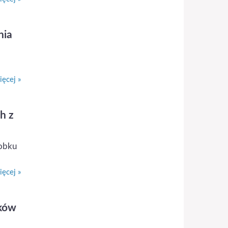
nia
ęcej »
h z
robku
ęcej »
tków