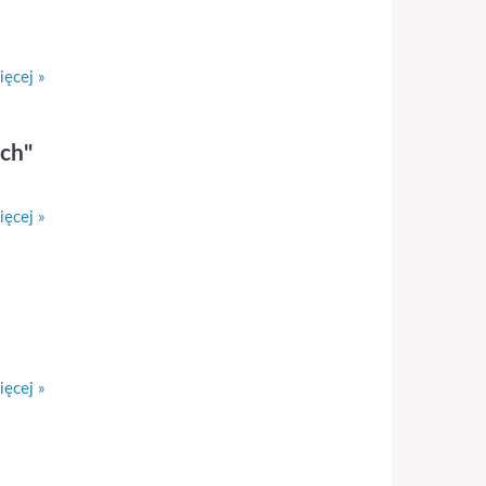
ęcej »
ch"
ęcej »
ęcej »