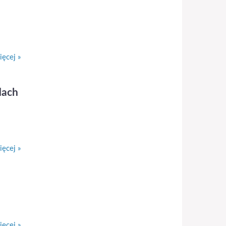
ęcej »
dach
ęcej »
ęcej »