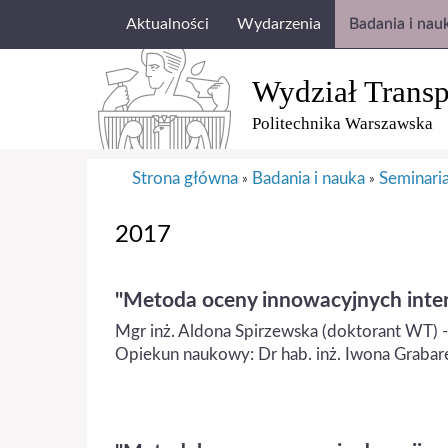
Aktualności
Wydarzenia
Badania i nau
Wydział Transp
Politechnika Warszawska
Strona główna
Badania i nauka
Seminari
»
»
2017
"Metoda oceny innowacyjnych inte
Mgr inż. Aldona Spirzewska (doktorant WT) -
Opiekun naukowy: Dr hab. inż. Iwona Grabar