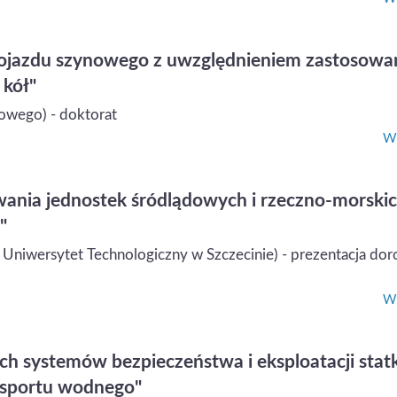
pojazdu szynowego z uwzględnieniem zastosowa
kół"
jowego) - doktorat
Wi
ania jednostek śródlądowych i rzeczno-morskic
"
Uniwersytet Technologiczny w Szczecinie) - prezentacja do
Wi
h systemów bezpieczeństwa i eksploatacji sta
nsportu wodnego"