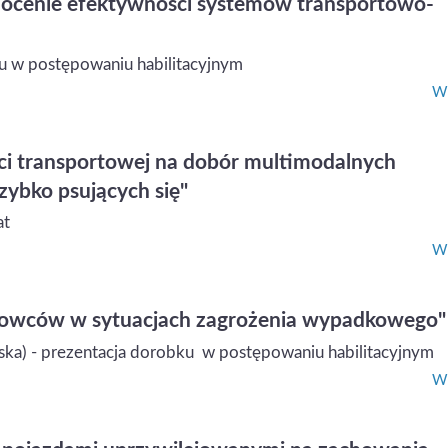
ocenie efektywności systemów transportowo-
ku w postępowaniu habilitacyjnym
Wi
i transportowej na dobór multimodalnych
zybko psujących się"
at
Wi
ierowców w sytuacjach zagrożenia wypadkowego"
zyska) - prezentacja dorobku w postępowaniu habilitacyjnym
Wi