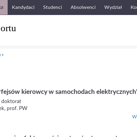
ka
Kandydaci
Studenci
Absolwenci
Wydział
Ko
ortu
a
»
rfejsów kierowcy w samochodach elektrycznych
 doktorat
ek, prof. PW
Wi