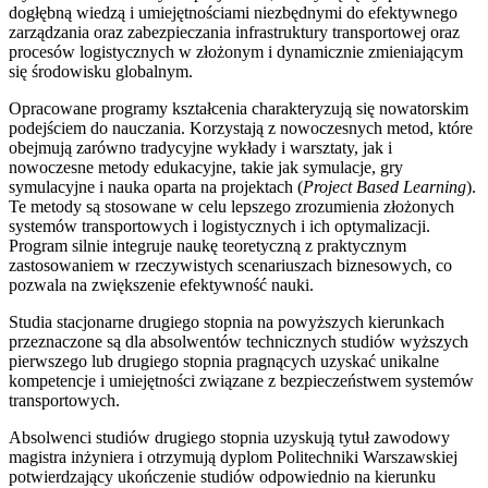
dogłębną wiedzą i umiejętnościami niezbędnymi do efektywnego
zarządzania oraz zabezpieczania infrastruktury transportowej oraz
procesów logistycznych w złożonym i dynamicznie zmieniającym
się środowisku globalnym.
Opracowane programy kształcenia charakteryzują się nowatorskim
podejściem do nauczania. Korzystają z nowoczesnych metod, które
obejmują zarówno tradycyjne wykłady i warsztaty, jak i
nowoczesne metody edukacyjne, takie jak symulacje, gry
symulacyjne i nauka oparta na projektach (
Project Based Learning
).
Te metody są stosowane w celu lepszego zrozumienia złożonych
systemów transportowych i logistycznych i ich optymalizacji.
Program silnie integruje naukę teoretyczną z praktycznym
zastosowaniem w rzeczywistych scenariuszach biznesowych, co
pozwala na zwiększenie efektywność nauki.
Studia stacjonarne drugiego stopnia na powyższych kierunkach
przeznaczone są dla absolwentów technicznych studiów wyższych
pierwszego lub drugiego stopnia pragnących uzyskać unikalne
kompetencje i umiejętności związane z bezpieczeństwem systemów
transportowych.
Absolwenci studiów drugiego stopnia uzyskują tytuł zawodowy
magistra inżyniera i otrzymują dyplom Politechniki Warszawskiej
potwierdzający ukończenie studiów odpowiednio na kierunku