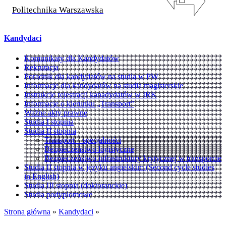
Politechnika Warszawska
Kandydaci
Komunikaty dla Kandydatów
Rekrutacja
Poradnik dla kandydatów na studia w PW
Informacje dla kandydatów na studia magisterskie
Instrukcje rejestracji kanadydatów w IRK
Informacje o kierunku „Transport”
Ważne akty prawne
Studia I stopnia
Studia II stopnia
Transport – specjalności
Bezpieczeństwo logistyczne
Bezpieczeństwo infrastruktury krytycznej w transporcie
Studia II stopnia w języku angielskim (Second cycle studies
in English)
Studia III stopnia (doktoranckie)
Studia podyplomowe
Strona główna
»
Kandydaci
»