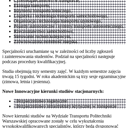
Cyberbezpieczeństwo w transporcie,
Ekologia transportu,
Inżynieria transportu lotniczego,
Logistyka i technologia transportu samochodowego,
Organizacja i technologia transportu szynowego,
Pojazdy autonomiczne i systemy transportu autonomicznego,
Rzeczoznawstwo samochodowe,
Sterowanie ruchem kolejowym,
Zrównoważona mobilność miejska.
Specjalności uruchamiane są w zależności od liczby zgłoszeń
i zainteresowania studentów. Podział na specjalności następuje
podczas procedury kwalifikacyjnej.
Studia obejmują trzy semestry zajęć. W każdym semestrze zajęcia
trwają 15 tygodni. W roku akademickim są trzy sesje egzaminacyjne
(zimowa, letnia i jesienna).
Nowe Innowacyjne kierunki studiów stacjonarnych:
- Bezpieczeństwo logistyczne
- Bezpieczeństwo infrastruktury krytycznej w transporcie
Nowe kierunki studiów na Wydziale Transportu Politechniki
Warszawskiej opracowane zostały w celu wykształcenia
wysokokwalifikowanych specjalistów, którzy będą dysponować