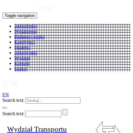
Toggle navigation
Aktualności
Wydarzenia
Badania i nauka
Kandydaci
Studenci
Absolwenci
Wydział
Kontakt
Szukaj
EN
Search text:
Search text:
Wydział Transportu