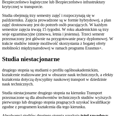
Bezpieczeństwo logistyczne lub Bezpieczeństwo infrastruktury
krytycznej w transporcie.
Studia obejmują trzy semestry zajęć i rozpoczynają się w
październiku. Zajęcia prowadzone są w formie hybrydowej, a plan
zajęć dostosowany jest do potrzeb osób pracujących. W każdym
semestrze zajęcia trwają 15 tygodni. W roku akademickim są trzy
sesje egzaminacyjne (zimowa, letnia i jesienna). Trzeci semestr
przeznaczony jest głównie na przygotowanie pracy dyplomowej. W
trakcie studiów istnieje możliwość skorzystania z bogatej oferty
mobilności międzynarodowej w ramach programu Erasmus+.
Studia niestacjonarne
drugiego stopnia są studiami o profilu ogólnoakademickim,
kształcenie realizo­wane jest w obszarze nauk technicznych, a efekty
kształcenia dotyczą dyscypliny naukowej transport w dziedzinie
nauk technicznych.
Studia niestacjonarne drugiego stopnia na kierunku Transport
przeznaczone są dla absolwentów technicznych studiów wyższych
pierwszego lub drugiego stopnia pragnących uzyskać kwalifikacje
zgodne z programem kształcenia dla tego kierunku.
Absolwenci studiów drugiego stopnia uzyskują
tytuł zawodowy