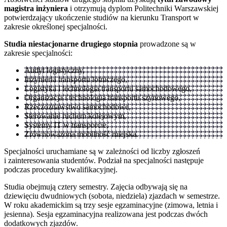
magistra inżyniera
i otrzymują dyplom Politechniki Warszawskiej
potwierdzający ukończenie studiów na kierunku Transport w
zakresie określonej specjalności.
Studia niestacjonarne drugiego stopnia
prowadzone są w
zakresie specjalności:
Audyt logistyczny,
Inżynieria transportu lotniczego,
Logistyka i technologia transportu samochodowego,
Organizacja i technologia transportu szynowego,
Rzeczoznawstwo samochodowe,
Sterowanie ruchem kolejowym,
Systemy IT w transporcie,
Zrównoważona mobilność miejska.
Specjalności uruchamiane są w zależności od liczby zgłoszeń
i zainteresowania studentów. Podział na specjalności następuje
podczas procedury kwalifikacyjnej.
Studia obejmują cztery semestry. Zajęcia odbywają się na
dziewięciu dwudniowych (sobota, niedziela) zjazdach w semestrze.
W roku akademickim są trzy sesje egzaminacyjne (zimowa, letnia i
jesienna). Sesja egzaminacyjna realizowana jest podczas dwóch
dodatkowych zjazdów.