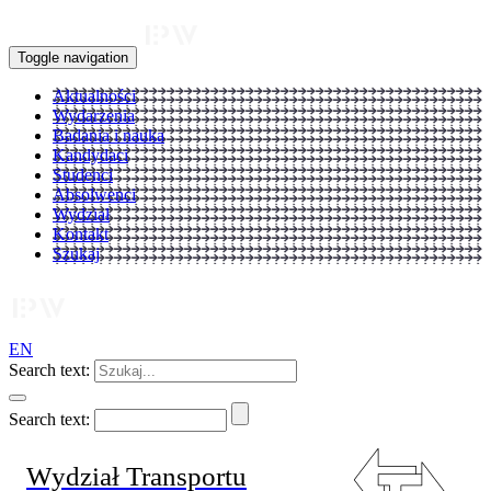
Toggle navigation
Aktualności
Wydarzenia
Badania i nauka
Kandydaci
Studenci
Absolwenci
Wydział
Kontakt
Szukaj
EN
Search text:
Search text:
Wydział Transportu