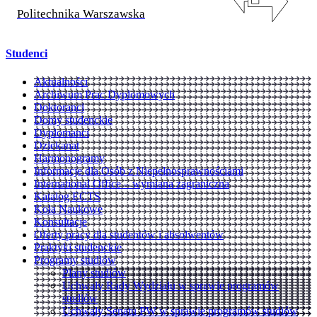
Politechnika Warszawska
Studenci
Aktualności
Archiwum Prac Dyplomowych
Doktoranci
Domy studenckie
Dyplomanci
Dziekanat
Harmonogramy
Informacje dla Osób z Niepełnosprawnościami
International Office – wymiana zagraniczna
Katalog ECTS
Koła Naukowe
Konsultacje
Oferty pracy dla studentów i absolwentów
Praktyki studenckie
Programy studiów
Plany studiów
Uchwały Rady Wydziału w sprawie programów
studiów
Uchwały Senatu PW w sprawie programów studiów