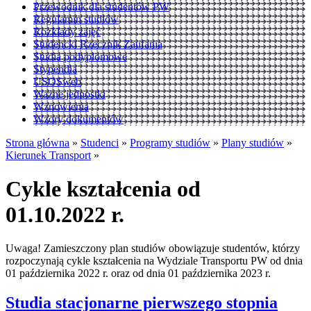
Przewodnik dla studentów PW
Regulamin studiów
Rozkłady zajęć
Studencki Rzecznik Zaufania
Studia podyplomowe
Stypendia
USOSweb
Ważne jednostki
Wznowienia
Wzory dokumentów
Strona główna
»
Studenci
»
Programy studiów
»
Plany studiów
»
Kierunek Transport
»
Cykle kształcenia od
01.10.2022 r.
Uwaga! Zamieszczony plan studiów obowiązuje studentów, którzy
rozpoczynają cykle kształcenia na Wydziale Transportu PW od dnia
01 października 2022 r. oraz od dnia 01 października 2023 r.
Studia stacjonarne pierwszego stopnia