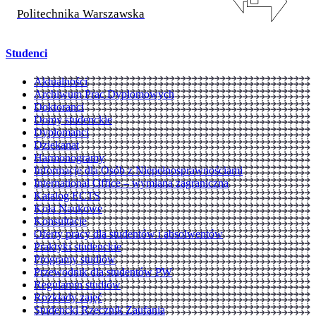
Politechnika Warszawska
Studenci
Aktualności
Archiwum Prac Dyplomowych
Doktoranci
Domy studenckie
Dyplomanci
Dziekanat
Harmonogramy
Informacje dla Osób z Niepełnosprawnościami
International Office – wymiana zagraniczna
Katalog ECTS
Koła Naukowe
Konsultacje
Oferty pracy dla studentów i absolwentów
Praktyki studenckie
Programy studiów
Przewodnik dla studentów PW
Regulamin studiów
Rozkłady zajęć
Studencki Rzecznik Zaufania