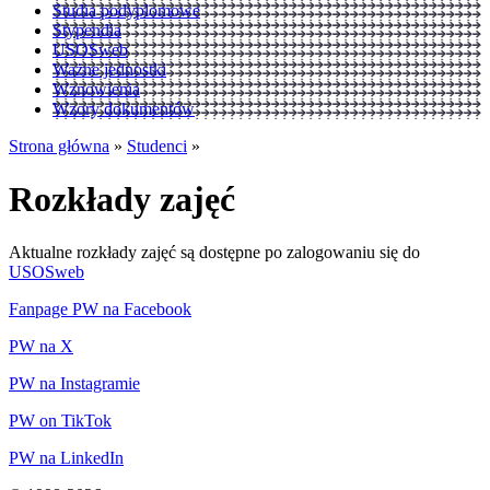
Studia podyplomowe
Stypendia
USOSweb
Ważne jednostki
Wznowienia
Wzory dokumentów
Strona główna
»
Studenci
»
Rozkłady zajęć
Aktualne rozkłady zajęć są dostępne po zalogowaniu się do
USOSweb
Fanpage PW na Facebook
PW na X
PW na Instagramie
PW on TikTok
PW na LinkedIn