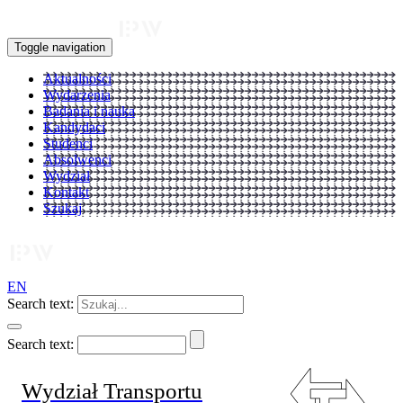
Toggle navigation
Aktualności
Wydarzenia
Badania i nauka
Kandydaci
Studenci
Absolwenci
Wydział
Kontakt
Szukaj
EN
Search text:
Search text:
Wydział Transportu