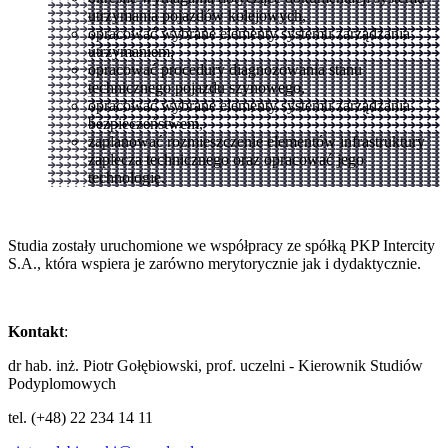
utrzymania pojazdów kolejowych,
opracować wybrane elementy systemu zarządzania
utrzymaniem,
opracować procedury diagnozowania stanu
technicznego pojazdu szynowego,
opracować wybrane elementy systemu zarządzania
bezpieczeństwem,
zaplanować rozmieszczenie elementów infrastruktury
zaplecza technicznego oraz opracować jego
technologię.
Studia zostały uruchomione we współpracy ze spółką PKP Intercity
S.A., która wspiera je zarówno merytorycznie jak i dydaktycznie.
Kontakt
:
dr hab. inż. Piotr Gołębiowski, prof. uczelni - Kierownik Studiów
Podyplomowych
tel. (+48) 22 234 14 11