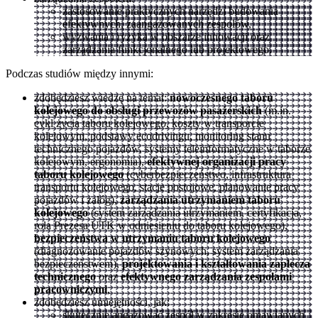
zastosowanie praktycznych narzędzi budowania
efektywnych, zaangażowanych zespołów,
wyzwania i ryzyka w obszarze innowacji oraz
zarządzania funkcjonalnego lub projektowego.
Podczas studiów między innymi:
zdobędziesz wiedzę na temat:
nowoczesnego taboru
kolejowego do obsługi przewozów pasażerskich
(m.in.
cykl życia taboru kolejowego, koszty w transporcie
kolejowym, podstawy ecodrivingu, monitoring stanu
technicznego pojazdów, systemy teleinformatyczne w taborze
kolejowym, ergonomia),
efektywnej organizacji pracy
taboru kolejowego
(cyberbezpieczeństwo, infrastruktura
transportu kolejowego, stacje postojowe, planowanie pracy
pojazdów i załóg),
zarządzania utrzymaniem taboru
kolejowego
(system zarządzania utrzymaniem, certyfikacja,
rola Prezesa UTK w odniesieniu do taboru kolejowego),
bezpieczeństwa w utrzymaniu taboru kolejowego
(diagnozowanie pojazdów szynowych, system zarządzania
bezpieczeństwem),
projektowania i kształtowania zaplecza
technicznego
oraz
efektywnego zarządzania zespołami
pracowniczymi
,
zdobędziesz umiejętności, jak:
skutecznie angażować zespół w zakresie omawianych