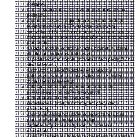
obszarów,
określić skuteczność ecodrivingu przy prowadzeniu
pociągów,
poprawnie używać pojęć dotyczących technologii
teleinformatycznych IT w taborze kolejowym i
specyfikacji TSI TAP,ocenić stopień ergonomicznego
dostosowania stanowisk i warunków pracy do potrzeb
pracownika,
wskazać moduły kontrolne ważne z punktu widzenia
eksploatacji pojazdów kolejowych,
w podstawowym stopniu prowadzić ruch pociągów na
sieci kolejowej,
wyznaczyć wielkość kosztów w transporcie
kolejowym, w tym kosztów związanych z cyklem
życia taboru kolejowego,
obliczyć analitycznie wybrane mierniki ruchu
pasażerskiego i pojazdów trakcyjnych,
identyfikować i ocenić zagrożenia,
skonstruować prosty harmonogram pracy stacji
postojowej,
opracować obiegi pojazdów kolejowych oraz plan
pracy drużyn obsługujących pociągi,
zaplanować procesu certyfikacji w obszarze
utrzymania,
określić wymagania dotyczące dokumentacji systemu