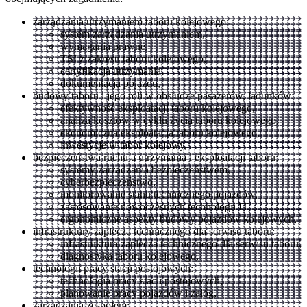
zarządzania utrzymaniem taboru kolejowego:
system zarządzania utrzymaniem,
wymagania prawne,
TSI z zakresu taboru kolejowego,
certyfikacja utrzymania,
dokumentacja pojazdu,
budowy taboru i jego roli w obsłudze pasażerów, ładunków:
efektywność eksploatacji taboru kolejowego,
analiza kosztów w cyklu życia taboru kolejowego,
ekonomiczna eksploatacja taboru kolejowego,
inwestycje w tabor kolejowy,
bezpieczeństwa ruchu a utrzymania i eksploatacji taboru:
systemy zarządzania bezpieczeństwem,
cyberbezpieczeństwo,
monitorowanie stanu technicznego pojazdów,
zastosowanie nowoczesnych technologii IT,
ergonomiczne aspekty budowy pojazdów kolejowych,
infrastruktury zaplecza technicznego dla serwisu taboru:
infrastruktura zaplecza technicznego dla serwisu taboru,
diagnostyka taboru kolejowego,
technologii pracy stacji postojowych:
technologia pracy stacji postojowych,
planowanie pracy pojazdów i załóg,
zarządzania zespołem: