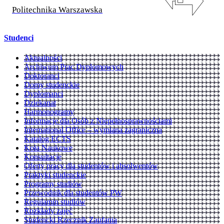
Politechnika Warszawska
Studenci
Aktualności
Archiwum Prac Dyplomowych
Doktoranci
Domy studenckie
Dyplomanci
Dziekanat
Harmonogramy
Informacje dla Osób z Niepełnosprawnościami
International Office – wymiana zagraniczna
Katalog ECTS
Koła Naukowe
Konsultacje
Oferty pracy dla studentów i absolwentów
Praktyki studenckie
Programy studiów
Przewodnik dla studentów PW
Regulamin studiów
Rozkłady zajęć
Studencki Rzecznik Zaufania