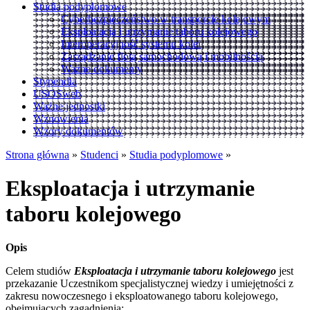
Studia podyplomowe
Cyberbezpieczeństwo w transporcie kolejowym
Eksploatacja i utrzymanie taboru kolejowego
Interoperacyjność systemu kolei
Zarządzanie flotą samochodową i mobilnością
Ważne dokumenty
Stypendia
USOSweb
Ważne jednostki
Wznowienia
Wzory dokumentów
Strona główna
»
Studenci
»
Studia podyplomowe
»
Eksploatacja i utrzymanie
taboru kolejowego
Opis
Celem studiów
Eksploatacja i utrzymanie taboru kolejowego
jest
przekazanie Uczestnikom specjalistycznej wiedzy i umiejętności z
zakresu nowoczesnego i eksploatowanego taboru kolejowego,
obejmujących zagadnienia: