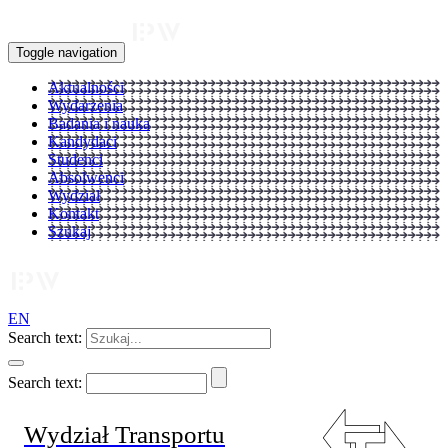
Toggle navigation
Aktualności
Wydarzenia
Badania i nauka
Kandydaci
Studenci
Absolwenci
Wydział
Kontakt
Szukaj
EN
Search text:
Search text:
Wydział Transportu