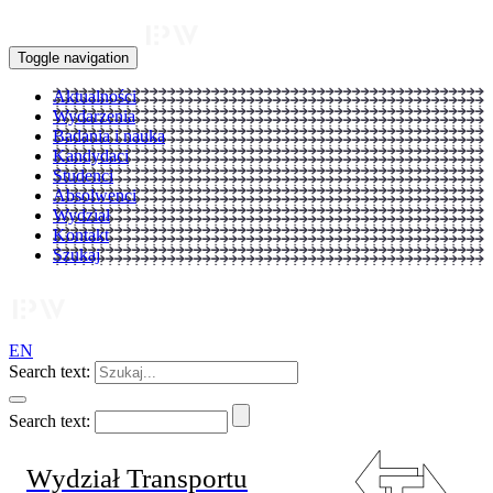
Toggle navigation
Aktualności
Wydarzenia
Badania i nauka
Kandydaci
Studenci
Absolwenci
Wydział
Kontakt
Szukaj
EN
Search text:
Search text:
Wydział Transportu