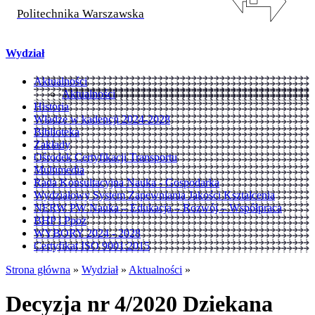
Politechnika Warszawska
Wydział
Aktualności
Aktualności
Historia
Władze w kadencji 2024-2028
Biblioteka
Zakłady
Ośrodek Certyfikacji Transportu
Multimedia
Rada Konsultacyjna Nauka - Gospodarka
Wydziałowy System Zapewniania Jakości Kształcenia
NERW PW Nauka – Edukacja – Rozwój – Współpraca
BHP i Ppoż
WYBORY 2024 - 2028
Certyfikat ISO 9001:2015
Strona główna
»
Wydział
»
Aktualności
»
Decyzja nr 4/2020 Dziekana