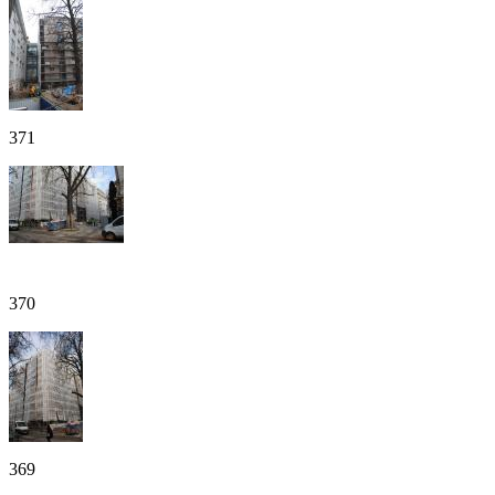
371
370
369