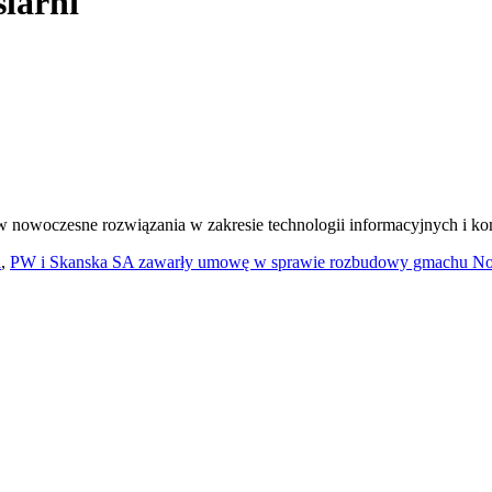
larni
 nowoczesne rozwiązania w zakresie technologii informacyjnych i k
i
,
PW i Skanska SA zawarły umowę w sprawie rozbudowy gmachu Nowe