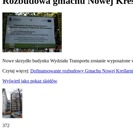
Rozbudowa gmachu Nowej Kreś
Nowe skrzydło budynku Wydziału Transportu zostanie wyposażone w
Czytaj więcej:
Dofinansowanie rozbudowy Gmachu Nowej Kreślarn
Wyświetl jako pokaz slajdów
372