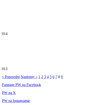
014
013
« Poprzedni
Następny »
1
2
3
4
5
6
7
8
9
Fanpage PW na Facebook
PW na X
PW na Instagramie