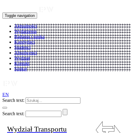
Toggle navigation
Aktualności
Wydarzenia
Badania i nauka
Kandydaci
Studenci
Absolwenci
Wydział
Kontakt
Szukaj
EN
Search text:
Search text:
Wydział Transportu