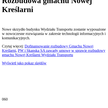
Rozbudowa gmachu Nowej
Kreślarni
Nowe skrzydło budynku Wydziału Transportu zostanie wyposażone
w nowoczesne rozwiązania w zakresie technologii informacyjnych i
komunikacyjnych.
Czytaj więcej:
Dofinansowanie rozbudowy Gmachu Nowej
Kreślarni
,
PW i Skanska SA zawarły umowę w sprawie rozbudowy
gmachu Nowej Kreślarni Wydziału Transportu
Wyświetl jako pokaz slajdów
060