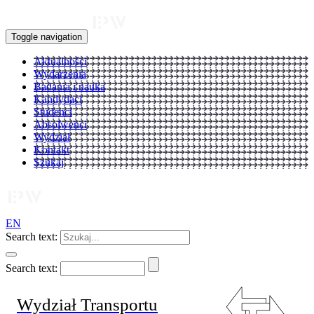
Toggle navigation
Aktualności
Wydarzenia
Badania i nauka
Kandydaci
Studenci
Absolwenci
Wydział
Kontakt
Szukaj
EN
Search text:
Search text:
Wydział Transportu