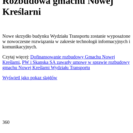
Rozbudowa gmachu Nowej
Kreślarni
Nowe skrzydło budynku Wydziału Transportu zostanie wyposażone
w nowoczesne rozwiązania w zakresie technologii informacyjnych i
komunikacyjnych.
Czytaj więcej:
Dofinansowanie rozbudowy Gmachu Nowej
Kreślarni
,
PW i Skanska SA zawarły umowę w sprawie rozbudowy
gmachu Nowej Kreślarni Wydziału Transportu
Wyświetl jako pokaz slajdów
360