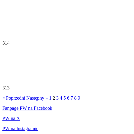
314
313
« Poprzedni
Następny »
1
2
3
4
5
6
7
8
9
Fanpage PW na Facebook
PW na X
PW na Instagramie