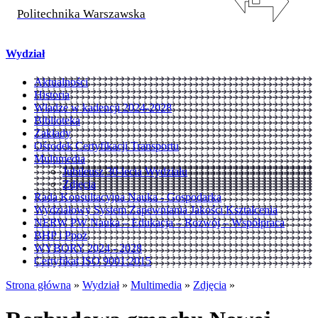
Politechnika Warszawska
Wydział
Aktualności
Historia
Władze w kadencji 2024-2028
Biblioteka
Zakłady
Ośrodek Certyfikacji Transportu
Multimedia
Jubileusz 30-lecia Wydziału
Zdjęcia
Rada Konsultacyjna Nauka - Gospodarka
Wydziałowy System Zapewniania Jakości Kształcenia
NERW PW Nauka – Edukacja – Rozwój – Współpraca
BHP i Ppoż
WYBORY 2024 - 2028
Certyfikat ISO 9001:2015
Strona główna
»
Wydział
»
Multimedia
»
Zdjęcia
»