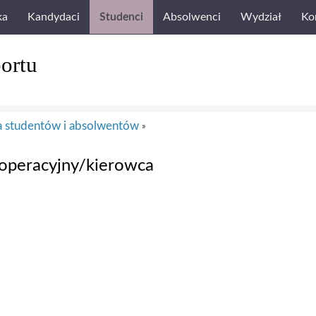
ka
Kandydaci
Studenci
Absolwenci
Wydział
Ko
ortu
la studentów i absolwentów
»
operacyjny/kierowca