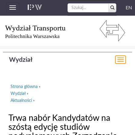
EN
Toggle
navigation
Wydział Transportu
Politechnika Warszawska
Wydział
Togg
navi
Strona główna
»
Wydział
»
Aktualności
»
Trwa nabór Kandydatów na
szóstą edycję studiów