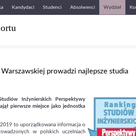
ka
Kandydaci
Studenci
Absolwenci
Wydział
Ko
ortu
i Warszawskiej prowadzi najlepsze studia
Studiów Inżynierskich Perspektywy
ajął pierwsze miejsce jako jednostka
 2019 to uporządkowana informacja o
prowadzonych w polskich uczelniach