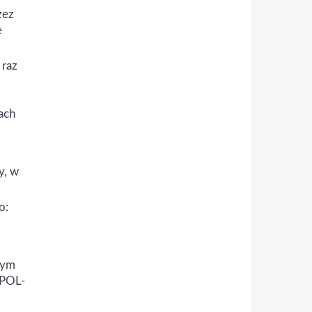
zez
e
 raz
ach
y, w
o:
wym
 POL-