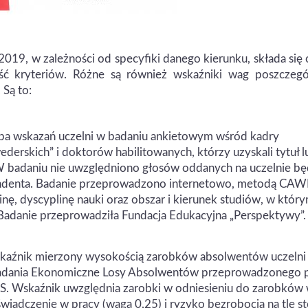
019, w zależności od specyfiki danego kierunku, składa się
 kryteriów. Różne są również wskaźniki wag poszczegó
 Są to:
zba wskazań uczelni w badaniu ankietowym wśród kadry
erskich” i doktorów habilitowanych, którzy uzyskali tytuł l
. W badaniu nie uwzględniono głosów oddanych na uczelnie b
denta. Badanie przeprowadzono internetowo, metodą CAWI
nę, dyscyplinę nauki oraz obszar i kierunek studiów, w któr
. Badanie przeprowadziła Fundacja Edukacyjna „Perspektywy”.
kaźnik mierzony wysokością zarobków absolwentów uczelni
 badania Ekonomiczne Losy Absolwentów przeprowadzonego 
 Wskaźnik uwzględnia zarobki w odniesieniu do zarobków
wiadczenie w pracy (waga 0,25) i ryzyko bezrobocia na tle s