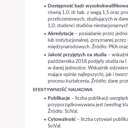
Dostępność kadr wysokokwalifikowa
równą 1,0; dr hab. z wagą 1,5 oraz pr
przeliczeniowych, studiujących w dane
1,0; studenci studiów niestacjonarnyc
Akredytacje
– posiadanie przez jedno
lub instytucjonalnej, przyznanej prze
międzynarodowych. Źródło: PKA oraz
Jakość przyjętych na studia
– wskaźni
października 2018 podjęły studia na 
w danej jednostce. Wskaźnik odzwiercie
mające opinie najlepszych), jak i two
procesu kształcenia. Źródło: dane prz
EFEKTYWNOŚĆ NAUKOWA
Publikacje
– liczba publikacji uwzglę
przyporządkowywana jest (według kla
Źródło: SciVal.
Cytowalność
– liczba cytowań publika
SciVal.