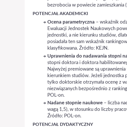
bezrobocia w powiecie zamieszkania (
POTENCJAŁ AKADEMICKI
Ocena parametryczna
– wskaźnik odz
Ewaluacji Jednostek Naukowych powo
jednostki, a nie kierunku studiów, d
posiadała ten sam wskaźnik rankingow
klasyfikowana. Źródło: KEJN.
Uprawnienia do nadawania stopni 
stopni doktora i doktora habilitowan
Najwyżej premiowane są uprawnienia 
kierunkiem studiów. Jeżeli jednostka p
tylko doktorskie otrzymała ocenę z wa
niezwiązanych bezpośrednio z rankin
POL-on.
Nadane stopnie naukowe
– liczba na
wagą 1,5), w stosunku do liczby prac
Źródło: POL-on.
POTENCJAŁ DYDAKTYCZNY