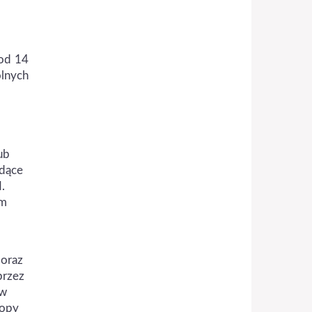
 od 14
lnych
ub
ędące
.
ym
 oraz
przez
 w
topy