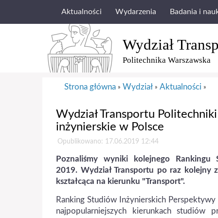
Aktualności
Wydarzenia
Badania i nau
Wydział Transp
Politechnika Warszawska
Strona główna
Wydział
Aktualności
»
»
»
Wydział Transportu Politechnik
inżynierskie w Polsce
Opublikowano: 17.06.2019 12:44
Poznaliśmy wyniki kolejnego Rankingu 
2019. Wydział Transportu po raz kolejny z
kształcąca na kierunku "Transport".
Ranking Studiów Inżynierskich Perspektywy
najpopularniejszych kierunkach studiów 