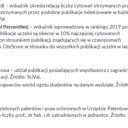
t)
– wskaźnik określa relację liczby cytowań otrzymanych pr
ń otrzymanych przez podobne publikacje indeksowane w bazi
al.
l Percentiles)
– wskaźnik wprowadzony w rankingu 2019 po
ublikacje uczelni są obecne w 10% najczęściej cytowanych
 on stosunkiem publikacji znajdujących się w czasopismach
 CiteScore w stosunku do wszystkich publikacji uczelni w lat
a – udział publikacji posiadających współautora z zagranic
cji. Źródło: SciVal.
rajowców wśród ogółu studentów na danym wydziale. Źródł
dzielonych patentów i praw ochronnych w Urzędzie Patento
liczby prof., dr hab. i dr zatrudnionych w jednostce. Źródło: