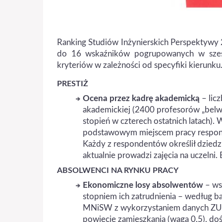
Ranking Studiów Inżynierskich Perspektywy 2
do 16 wskaźników pogrupowanych w sześć
kryteriów w zależności od specyfiki kierunku.
PRESTIŻ
Ocena przez kadrę akademicką
– lic
akademickiej (2400 profesorów „belwed
stopień w czterech ostatnich latach)
podstawowym miejscem pracy respon
Każdy z respondentów określił dziedzi
aktualnie prowadzi zajęcia na uczelni
ABSOLWENCI NA RYNKU PRACY
Ekonomiczne losy absolwentów
– ws
stopniem ich zatrudnienia – według
MNiSW z wykorzystaniem danych ZUS.
powiecie zamieszkania (waga 0,5), doś