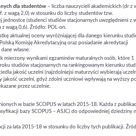
nych dla studentów
– liczba nauczycieli akademickich (dr z
of. z wagą 2,0) w stosunku do liczby studentów tzw.
j jednostce (studenci studiów stacjonarnych uwzględnieni z 
h z wagą 0,6). Źródło: POL-on.
stkę aktualnej oceny wyróżniającej dla danego kierunku stud
z Polską Komisję Akredytacyjną oraz posiadanie akredytacji
 dane własne.
k mierzony wynikami egzaminów maturalnych osób, które 1
I roku studiów stacjonarnych na rankingowanym kierunku stu
dla jakość uczelni (najzdolniejsi maturzyści wybierają uczel
rzy jakość uczelni, gdyż zdolni uczniowi wpływają na wyższy 
ekazane przez uczelnie.
dnionych w bazie SCOPUS w latach 2015-18. Każda z publikac
syfikacji bazy SCOPUS – ASJC) do odpowiedniej dziedziny n
cji za lata 2015-18 w stosunku do liczby tych publikacji. Źród