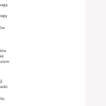
 wagą
wagą
iów
diów
nie
poziom
ji
auki.
ło: