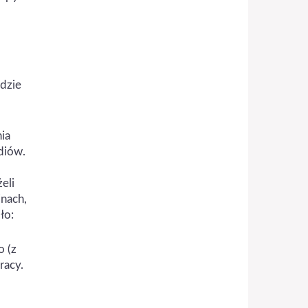
ędzie
ia
diów.
eli
inach,
ło:
o (z
racy.