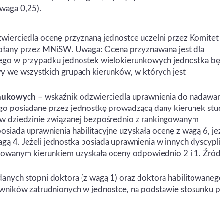
waga 0,25).
wierciedla ocenę przyznaną jednostce uczelni przez Komitet
łany przez MNiSW. Uwaga: Ocena przyznawana jest dla
latego w przypadku jednostek wielokierunkowych jednostka b
y we wszystkich grupach kierunków, w których jest
naukowych
– wskaźnik odzwierciedla uprawnienia do nadawan
ego posiadane przez jednostkę prowadzącą dany kierunek stu
w dziedzinie związanej bezpośrednio z rankingowanym
osiada uprawnienia habilitacyjne uzyskała ocenę z wagą 6, jeż
gą 4. Jeżeli jednostka posiada uprawnienia w innych dyscypl
gowanym kierunkiem uzyskała oceny odpowiednio 2 i 1. Źród
danych stopni doktora (z wagą 1) oraz doktora habilitowaneg
owników zatrudnionych w jednostce, na podstawie stosunku p