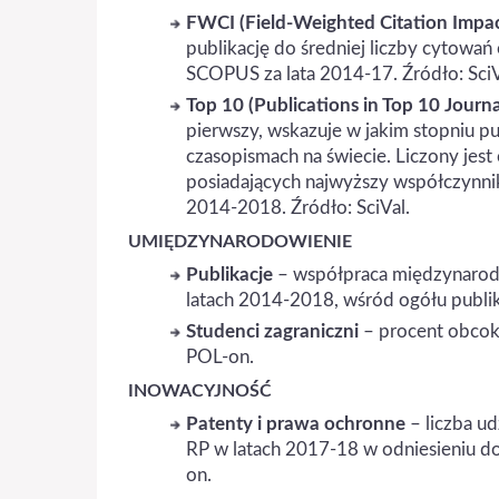
FWCI (Field-Weighted Citation Impac
publikację do średniej liczby cytowa
SCOPUS za lata 2014-17. Źródło: SciV
Top 10 (Publications in Top 10 Journa
pierwszy, wskazuje w jakim stopniu p
czasopismach na świecie. Liczony jest
posiadających najwyższy współczynnik
2014-2018. Źródło: SciVal.
UMIĘDZYNARODOWIENIE
Publikacje
– współpraca międzynarodow
latach 2014-2018, wśród ogółu publika
Studenci zagraniczni
– procent obcok
POL-on.
INOWACYJNOŚĆ
Patenty i prawa ochronne
– liczba u
RP w latach 2017-18 w odniesieniu do 
on.