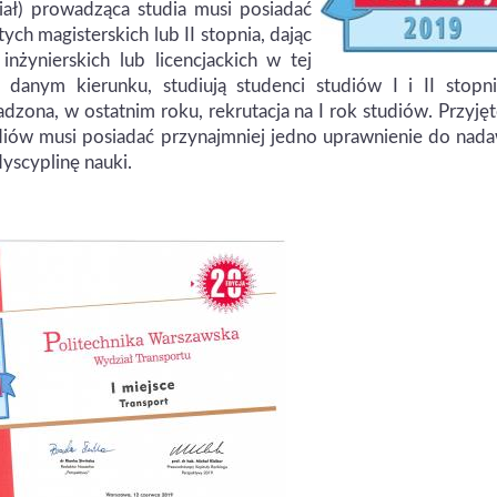
iał) prowadząca studia musi posiadać
ch magisterskich lub II stopnia, dając
nżynierskich lub licencjackich w tej
 danym kierunku, studiują studenci studiów I i II stopni
adzona, w ostatnim roku, rekrutacja na I rok studiów. Przyjęt
diów musi posiadać przynajmniej jedno uprawnienie do nad
dyscyplinę nauki.