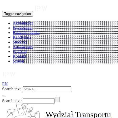
Toggle navigation
Aktualności
Wydarzenia
Badania i nauka
Kandydaci
Studenci
Absolwenci
Wydział
Kontakt
Szukaj
EN
Search text:
Search text:
Wydział Transportu