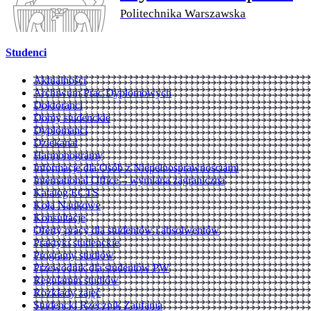
Politechnika Warszawska
Studenci
Aktualności
Archiwum Prac Dyplomowych
Doktoranci
Domy studenckie
Dyplomanci
Dziekanat
Harmonogramy
Informacje dla Osób z Niepełnosprawnościami
International Office – wymiana zagraniczna
Katalog ECTS
Koła Naukowe
Konsultacje
Oferty pracy dla studentów i absolwentów
Praktyki studenckie
Programy studiów
Przewodnik dla studentów PW
Regulamin studiów
Rozkłady zajęć
Studencki Rzecznik Zaufania