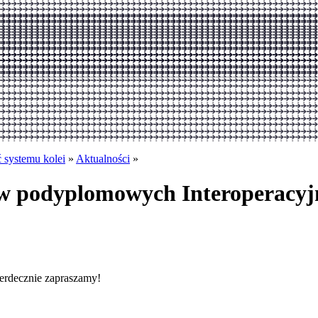
ć systemu kolei
»
Aktualności
»
iów podyplomowych Interoperacyj
erdecznie zapraszamy!