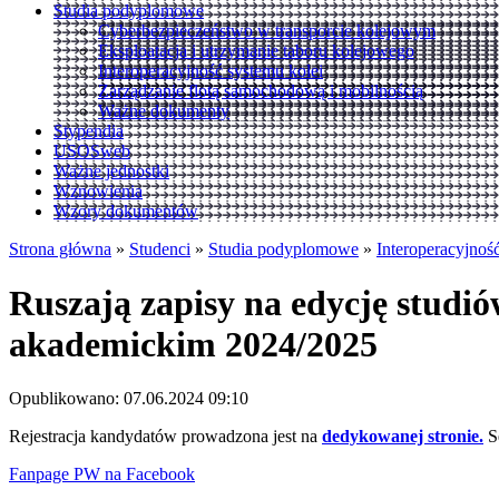
Studia podyplomowe
Cyberbezpieczeństwo w transporcie kolejowym
Eksploatacja i utrzymanie taboru kolejowego
Interoperacyjność systemu kolei
Zarządzanie flotą samochodową i mobilnością
Ważne dokumenty
Stypendia
USOSweb
Ważne jednostki
Wznowienia
Wzory dokumentów
Strona główna
»
Studenci
»
Studia podyplomowe
»
Interoperacyjnoś
Ruszają zapisy na edycję stud
akademickim 2024/2025
Opublikowano: 07.06.2024 09:10
Rejestracja kandydatów prowadzona jest na
dedykowanej stronie.
S
Fanpage PW na Facebook