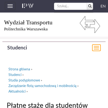
EN
Toggle
navigation
Wydział Transportu
Politechnika Warszawska
Studenci
Togg
navi
Strona główna
»
Studenci
»
Studia podyplomowe
»
Zarządzanie flotą samochodową i mobilnością
»
Aktualności
»
Płatne staże dla studentów