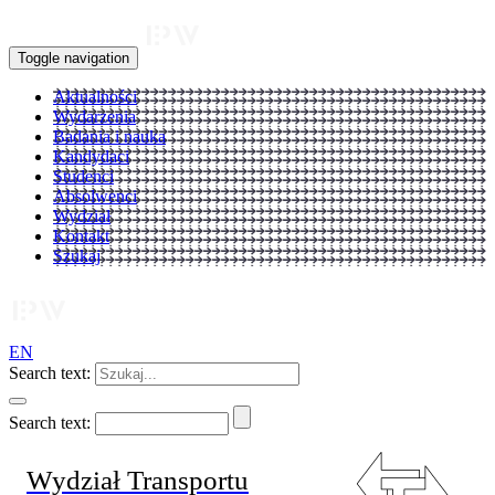
Toggle navigation
Aktualności
Wydarzenia
Badania i nauka
Kandydaci
Studenci
Absolwenci
Wydział
Kontakt
Szukaj
EN
Search text:
Search text:
Wydział Transportu