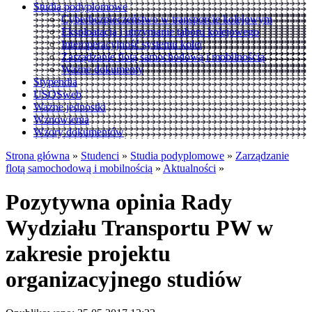
Studia podyplomowe
Cyberbezpieczeństwo w transporcie kolejowym
Eksploatacja i utrzymanie taboru kolejowego
Interoperacyjność systemu kolei
Zarządzanie flotą samochodową i mobilnością
Ważne dokumenty
Stypendia
USOSweb
Ważne jednostki
Wznowienia
Wzory dokumentów
Strona główna
»
Studenci
»
Studia podyplomowe
»
Zarządzanie
flotą samochodową i mobilnością
»
Aktualności
»
Pozytywna opinia Rady
Wydziału Transportu PW w
zakresie projektu
organizacyjnego studiów