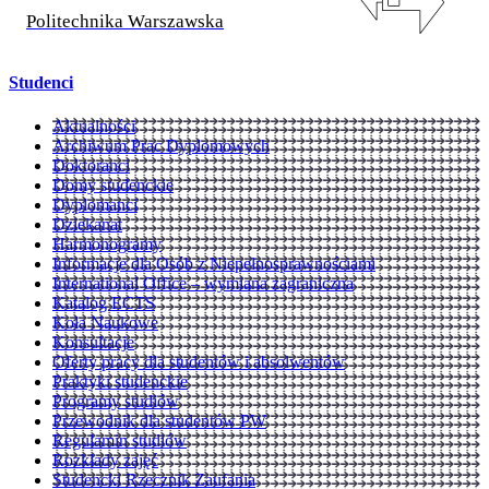
Politechnika Warszawska
Studenci
Aktualności
Archiwum Prac Dyplomowych
Doktoranci
Domy studenckie
Dyplomanci
Dziekanat
Harmonogramy
Informacje dla Osób z Niepełnosprawnościami
International Office – wymiana zagraniczna
Katalog ECTS
Koła Naukowe
Konsultacje
Oferty pracy dla studentów i absolwentów
Praktyki studenckie
Programy studiów
Przewodnik dla studentów PW
Regulamin studiów
Rozkłady zajęć
Studencki Rzecznik Zaufania