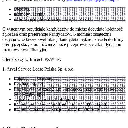
życiorys.
list motywacyjny,
informację o preferowanym miejscu stażu.
O wstępnym przydziale kandydatów do miejsc decyduje kolejność
zgłoszeń oraz preferencje kandydatów. Natomiast ostateczna
decyzja w zakresie kwalifikacji kandydata będzie należała do firmy
oferującej staż, która również może przeprowadzić z kandydatami
rozmowy kwalifikacyjne.
Oferta staży w firmach PZWLP:
1. Arval Service Lease Polska Sp. z o.o.
Lokalizacja: Warszawa
Liczba miejsc: 4
Przewidywany czas: 2 lub 3 miesiące, możliwość rozpoczęcia
od początku lipca
Tygodniowy wymiar: 30-40 godz.
Przewidywane wynagrodzenie brutto: 20,00 zł/godz.
Przewidziana forma: stacjonarna w biurze firmy