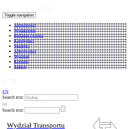
Toggle navigation
Aktualności
Wydarzenia
Badania i nauka
Kandydaci
Studenci
Absolwenci
Wydział
Kontakt
Szukaj
EN
Search text:
Search text:
Wydział Transportu