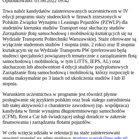
Opublikowano: 01.06.2022 09:42
Trwa nabór kandydatów zainteresowanych uczestnictwem w IV
edycji programu staży studenckich w firmach zrzeszonych w
Polskim Związku Wynajmu i Leasingu Pojazdów (PZWLP) dla
studentów kierunku studiów Transport oraz słuchaczy studiów
Zarządzanie flotą samochodową i mobilnością kształcących się
na
Wydziale Transportu Politechniki Warszawskiej. Staże oferowane są
wyłącznie studentom studiów I stopnia (min. 2 roku) oraz II stopnia
kształcącym się na Wydziale Transportu PW (preferowani będą
studenci specjalności powiązanych tematycznie z zarządzaniem flotą
samochodową i mobilnością, w tym LiTTS, IEPS, AL) oraz
słuchaczom lub absolwentom 4 edycji studiów podyplomowych
Zarządzanie flotą samochodową i mobilnością, którzy rozpoczęli te
studia maksymalnie po 3 latach od ukończenia studiów I lub II
stopnia.
Warunkiem uczestnictwa w programie jest również płynne
posługiwanie się językiem polskim oraz brak stałego zatrudnienia
lub stałej aktywności o charakterze zawodowej (np. współpraca)
kandydata w firmie wynajmu długoterminowego samochodów
(CFM), Rent a Car lub świadczącej usługi doradcze w zakresie
finansowania i zarządzania flotami pojazdów.
W celu wzięcia udziału w rekrutacji na staże zainteresowani
powinni przesłać na adres mailowy
mariusz.wasiak@pw.edu.pl
: