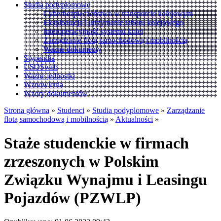
Studia podyplomowe
Cyberbezpieczeństwo w transporcie kolejowym
Eksploatacja i utrzymanie taboru kolejowego
Interoperacyjność systemu kolei
Zarządzanie flotą samochodową i mobilnością
Ważne dokumenty
Stypendia
USOSweb
Ważne jednostki
Wznowienia
Wzory dokumentów
Strona główna
»
Studenci
»
Studia podyplomowe
»
Zarządzanie
flotą samochodową i mobilnością
»
Aktualności
»
Staże studenckie w firmach
zrzeszonych w Polskim
Związku Wynajmu i Leasingu
Pojazdów (PZWLP)