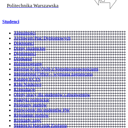
Politechnika Warszawska
Studenci
Aktualności
Archiwum Prac Dyplomowych
Doktoranci
Domy studenckie
Dyplomanci
Dziekanat
Harmonogramy
Informacje dla Osób z Niepełnosprawnościami
International Office – wymiana zagraniczna
Katalog ECTS
Koła Naukowe
Konsultacje
Oferty pracy dla studentów i absolwentów
Praktyki studenckie
Programy studiów
Przewodnik dla studentów PW
Regulamin studiów
Rozkłady zajęć
Studencki Rzecznik Zaufania