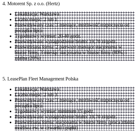
4. Motorent Sp. z o.o. (Hertz)
Lokalizacja: Warszawa
Liczba miejsc: 2 lub 1
Przewidywany czas: 3 miesiące, możliwość rozpoczęcia od
początku lipca
Tygodniowy wymiar: 20-40 godz.
Przewidywane wynagrodzenie brutto: 19,70 zł/godz.
Przewidziana forma: 2 pierwsze miesiące stacjonarna w
biurze firmy, 3 miesiąc stacjonarna w biurze firmy (80%) i
zdalna (20%)
5. LeasePlan Fleet Management Polska
Lokalizacja: Warszawa
Liczba miejsc: 2 lub 3
Przewidywany czas: 3 miesiące, możliwość rozpoczęcia od
początku lipca
Tygodniowy wymiar: minimum 15 godz.
Przewidywane wynagrodzenie brutto: 19,70 zł/godz.
Przewidziana forma: stacjonarna w biurze firmy (praca zdalna
możliwa ew. w czwartki i piątki)