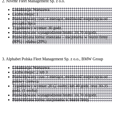
2. Nivette Fleet Management Sp. z o.o.
Lokalizacja: Warszawa
Liczba miejsc: 1
Przewidywany czas: 4 miesiące, możliwość rozpoczęcia od
początku lipca
Tygodniowy wymiar: 30 godz.
Przewidywane wynagrodzenie brutto: 19,70 zł/godz.
Przewidziana forma: mieszana – stacjonarna w biurze firmy
(80%) i zdalna (20%)
3. Alphabet Polska Fleet Management Sp. z o.o., BMW Group
Lokalizacja: Warszawa
Liczba miejsc: 2 lub 3
Przewidywany czas: 3 miesiące, możliwość rozpoczęcia od
połowy czerwca
Tygodniowy wymiar: 20 (2 osoby) lub 40 godz. oraz 30-35
godz. (1 osoba)
Przewidywane wynagrodzenie brutto: 19,70 zł/godz.
Przewidziana forma: stacjonarna w biurze firmy