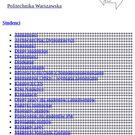
Politechnika Warszawska
Studenci
Aktualności
Archiwum Prac Dyplomowych
Doktoranci
Domy studenckie
Dyplomanci
Dziekanat
Harmonogramy
Informacje dla Osób z Niepełnosprawnościami
International Office – wymiana zagraniczna
Katalog ECTS
Koła Naukowe
Konsultacje
Oferty pracy dla studentów i absolwentów
Praktyki studenckie
Programy studiów
Przewodnik dla studentów PW
Regulamin studiów
Rozkłady zajęć
Studencki Rzecznik Zaufania