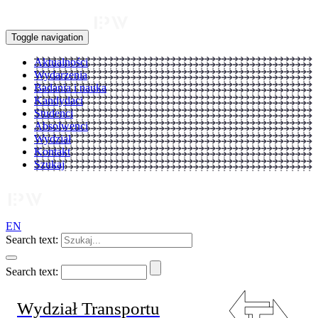
Toggle navigation
Aktualności
Wydarzenia
Badania i nauka
Kandydaci
Studenci
Absolwenci
Wydział
Kontakt
Szukaj
EN
Search text:
Search text:
Wydział Transportu