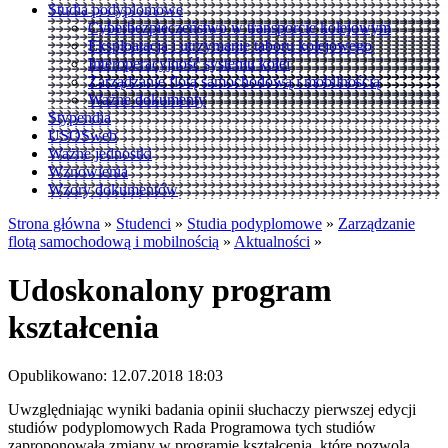
Studia podyplomowe
Cyberbezpieczeństwo w transporcie kolejowym
Eksploatacja i utrzymanie taboru kolejowego
Interoperacyjność systemu kolei
Zarządzanie flotą samochodową i mobilnością
Ważne dokumenty
Stypendia
USOSweb
Ważne jednostki
Wznowienia
Wzory dokumentów
Strona główna
»
Studenci
»
Studia podyplomowe
»
Zarządzanie
flotą samochodową i mobilnością
»
Aktualności
»
Udoskonalony program
kształcenia
Opublikowano: 12.07.2018 18:03
Uwzględniając wyniki badania opinii słuchaczy pierwszej edycji
studiów podyplomowych Rada Programowa tych studiów
zaproponowała zmiany w programie kształcenia, które pozwolą