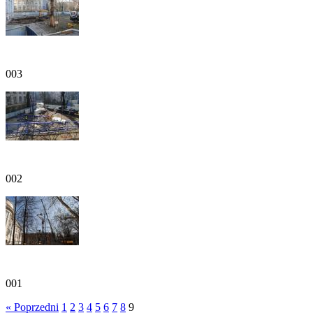
003
002
001
« Poprzedni
1
2
3
4
5
6
7
8
9