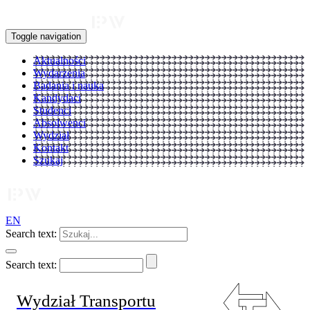
Toggle navigation
Aktualności
Wydarzenia
Badania i nauka
Kandydaci
Studenci
Absolwenci
Wydział
Kontakt
Szukaj
EN
Search text:
Search text:
Wydział Transportu