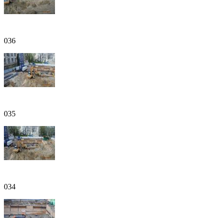
036
035
034