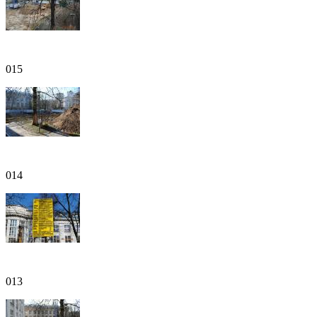
015
014
013