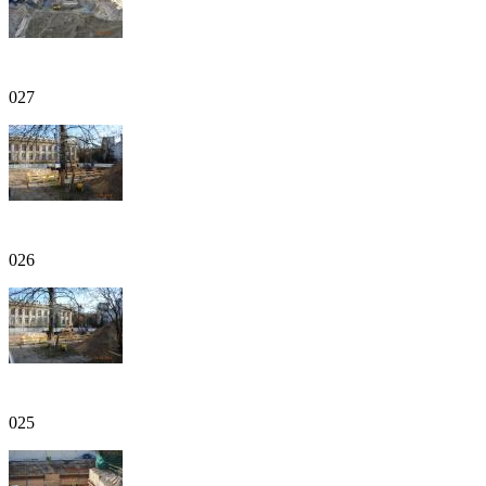
027
026
025