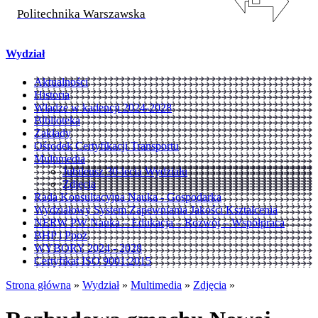
Politechnika Warszawska
Wydział
Aktualności
Historia
Władze w kadencji 2024-2028
Biblioteka
Zakłady
Ośrodek Certyfikacji Transportu
Multimedia
Jubileusz 30-lecia Wydziału
Zdjęcia
Rada Konsultacyjna Nauka - Gospodarka
Wydziałowy System Zapewniania Jakości Kształcenia
NERW PW Nauka – Edukacja – Rozwój – Współpraca
BHP i Ppoż
WYBORY 2024 - 2028
Certyfikat ISO 9001:2015
Strona główna
»
Wydział
»
Multimedia
»
Zdjęcia
»