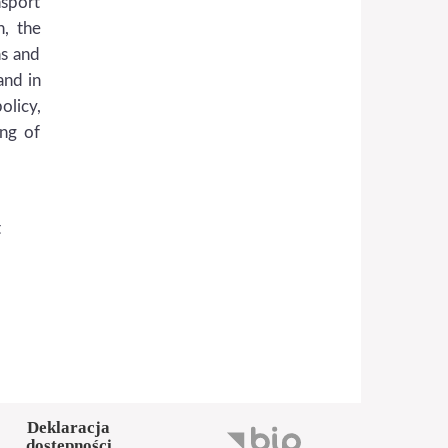
nsport
n, the
ns and
and in
olicy,
ing of
t
Deklaracja
dostępności