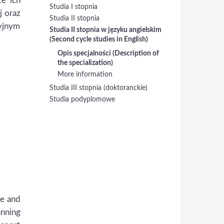
że ich
Studia I stopnia
j oraz
Studia II stopnia
yjnym
Studia II stopnia w języku angielskim
(Second cycle studies in English)
Opis specjalności (Description of
the specialization)
More information
Studia III stopnia (doktoranckie)
Studia podyplomowe
ge and
anning