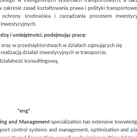
udzkiego w inteligentnych systemach transportowych, a tak
zakresie zasad kształtowania prawa i polityki transportowe
ej, ochrony środowiska i zarządzania procesem inwestyc
 inwestycyjnych.
ę i umiejętności, podejmując pracę:
j oraz w przedsiębiorstwach w działach zajmujących się
ealizacją działań inwestycyjnych w transporcie,
ziałalność konsultingową,
*eng*
ering and Management
specialization has extensive knowled
transport control systems and management, optimization and pl