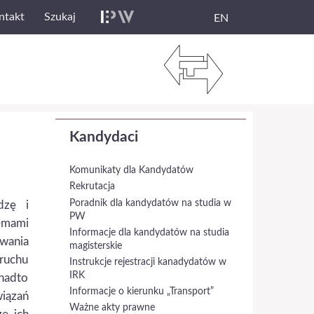
ntakt
Szukaj
EN
Kandydaci
Komunikaty dla Kandydatów
Rekrutacja
Poradnik dla kandydatów na studia w
dzę i
PW
emami
Informacje dla kandydatów na studia
owania
magisterskie
ruchu
Instrukcje rejestracji kanadydatów w
IRK
onadto
Informacje o kierunku „Transport”
iązań
Ważne akty prawne