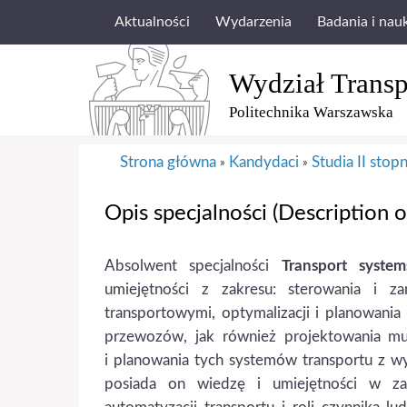
Aktualności
Wydarzenia
Badania i nau
Wydział Transp
Politechnika Warszawska
Strona główna
Kandydaci
Studia II stop
»
»
Opis specjalności (Description o
Absolwent specjalności
Transport syst
umiejętności z zakresu: sterowania i z
transportowymi, optymalizacji i planowani
przewozów, jak również projektowania mu
i planowania tych systemów trans­portu z 
posiada on wiedzę i umiejętności w za