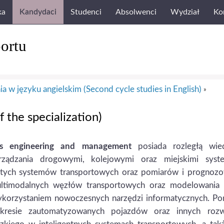
ka
Kandydaci
Studenci
Absolwenci
Wydział
Ko
ortu
nia w języku angielskim (Second cycle studies in English)
»
f the specialization)
ems engineering and management
posiada rozległą wie
arządzania drogowymi, kolejowymi oraz miejskimi syst
a tych systemów trans­portowych oraz pomiarów i prognoz
ltimo­dalnych węzłów transportowych oraz modelowania 
wykorzystaniem nowoczesnych narzędzi informatycznych. P
kresie zautomatyzowanych pojazdów oraz innych rozw