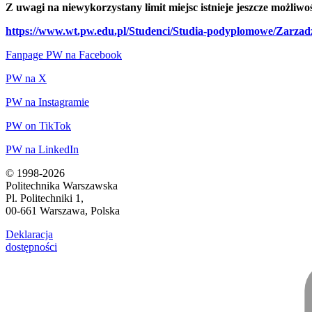
Z uwagi na niewykorzystany limit miejsc istnieje jeszcze możliwo
https://www.wt.pw.edu.pl/Studenci/Studia-podyplomowe/Zarzadz
Fanpage PW na Facebook
PW na X
PW na Instagramie
PW on TikTok
PW na LinkedIn
© 1998-2026
Politechnika Warszawska
Pl. Politechniki 1,
00-661 Warszawa, Polska
Deklaracja
dostępności