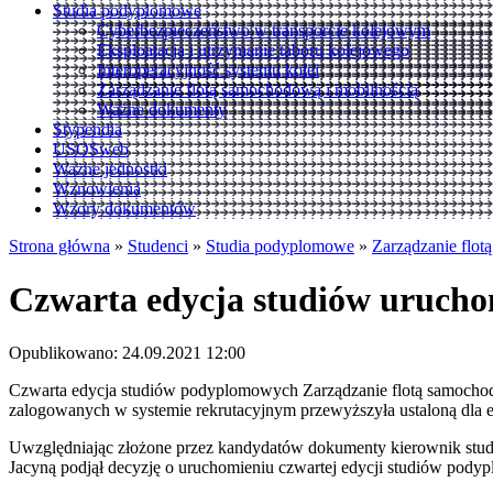
Studia podyplomowe
Cyberbezpieczeństwo w transporcie kolejowym
Eksploatacja i utrzymanie taboru kolejowego
Interoperacyjność systemu kolei
Zarządzanie flotą samochodową i mobilnością
Ważne dokumenty
Stypendia
USOSweb
Ważne jednostki
Wznowienia
Wzory dokumentów
Strona główna
»
Studenci
»
Studia podyplomowe
»
Zarządzanie flot
Czwarta edycja studiów uruch
Opublikowano: 24.09.2021 12:00
Czwarta edycja studiów podyplomowych Zarządzanie flotą samochodo
zalogowanych w systemie rekrutacyjnym przewyższyła ustaloną dla e
Uwzględniając złożone przez kandydatów dokumenty kierownik stud
Jacyną podjął decyzję o uruchomieniu czwartej edycji studiów pody