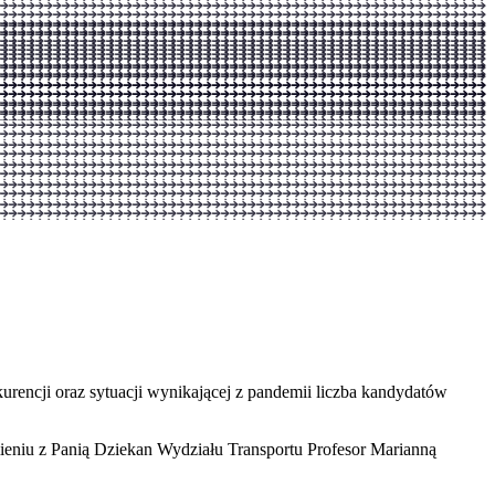
encji oraz sytuacji wynikającej z pandemii liczba kandydatów
eniu z Panią Dziekan Wydziału Transportu Profesor Marianną