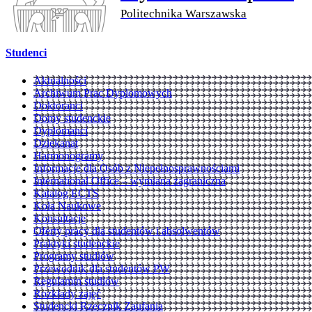
Politechnika Warszawska
Studenci
Aktualności
Archiwum Prac Dyplomowych
Doktoranci
Domy studenckie
Dyplomanci
Dziekanat
Harmonogramy
Informacje dla Osób z Niepełnosprawnościami
International Office – wymiana zagraniczna
Katalog ECTS
Koła Naukowe
Konsultacje
Oferty pracy dla studentów i absolwentów
Praktyki studenckie
Programy studiów
Przewodnik dla studentów PW
Regulamin studiów
Rozkłady zajęć
Studencki Rzecznik Zaufania