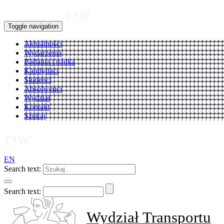
Toggle navigation
Aktualności
Wydarzenia
Badania i nauka
Kandydaci
Studenci
Absolwenci
Wydział
Kontakt
Szukaj
EN
Search text:
Search text:
Wydział Transportu