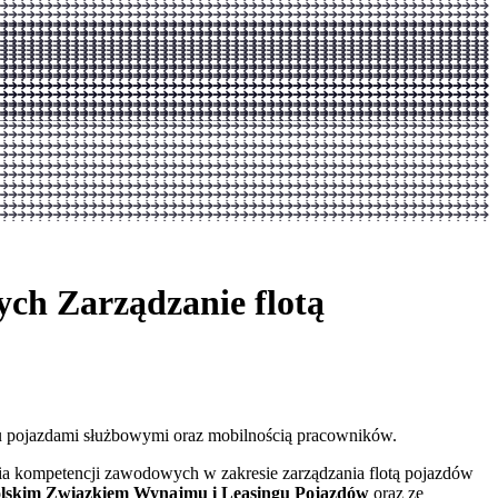
ch Zarządzanie flotą
niu pojazdami służbowymi oraz mobilnością pracowników.
ia kompetencji zawodowych w zakresie zarządzania flotą pojazdów
lskim Związkiem
Wynajmu i
Leasingu Pojazdów
oraz ze