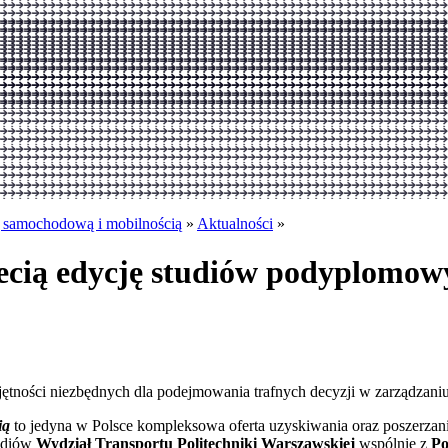
ą samochodową i mobilnością
»
Aktualności
»
cią edycję studiów podyplomowy
iejętności niezbędnych dla podejmowania trafnych decyzji w zarządza
ią
to jedyna w Polsce kompleksowa oferta uzyskiwania oraz poszerzan
tudiów
Wydział Transportu Politechniki Warszawskiej
wspólnie z
Po