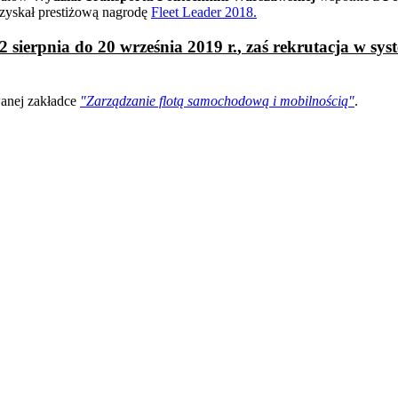
zyskał prestiżową nagrodę
Fleet Leader 2018.
2 sierpnia do 20 września 2019 r.
, zaś rekrutacja w s
wanej zakładce
"Zarządzanie flotą samochodową i mobilnością"
.