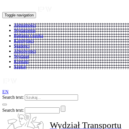
Toggle navigation
Aktualności
Wydarzenia
Badania i nauka
Kandydaci
Studenci
Absolwenci
Wydział
Kontakt
Szukaj
EN
Search text:
Search text:
Wydział Transportu