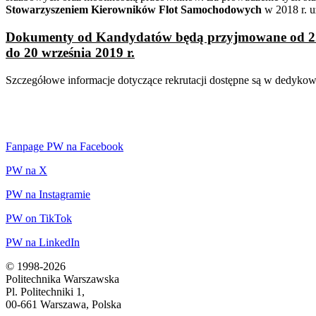
Stowarzyszeniem Kierowników Flot Samochodowych
w 2018 r. u
Dokumenty od Kandydatów będą przyjmowane
od 2
do 20 września 2019 r.
Szczegółowe informacje dotyczące rekrutacji dostępne są w dedyko
Fanpage PW na Facebook
PW na X
PW na Instagramie
PW on TikTok
PW na LinkedIn
© 1998-2026
Politechnika Warszawska
Pl. Politechniki 1,
00-661 Warszawa, Polska