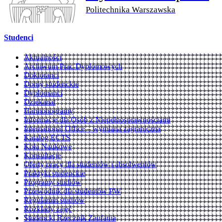
Politechnika Warszawska
Studenci
Aktualności
Archiwum Prac Dyplomowych
Doktoranci
Domy studenckie
Dyplomanci
Dziekanat
Harmonogramy
Informacje dla Osób z Niepełnosprawnościami
International Office – wymiana zagraniczna
Katalog ECTS
Koła Naukowe
Konsultacje
Oferty pracy dla studentów i absolwentów
Praktyki studenckie
Programy studiów
Przewodnik dla studentów PW
Regulamin studiów
Rozkłady zajęć
Studencki Rzecznik Zaufania