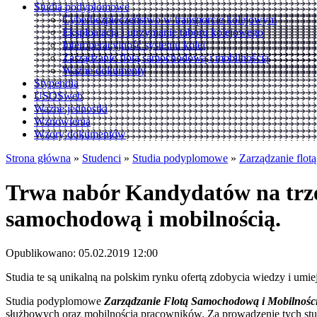
Studia podyplomowe
Cyberbezpieczeństwo w transporcie kolejowym
Eksploatacja i utrzymanie taboru kolejowego
Interoperacyjność systemu kolei
Zarządzanie flotą samochodową i mobilnością
Ważne dokumenty
Stypendia
USOSweb
Ważne jednostki
Wznowienia
Wzory dokumentów
Strona główna
»
Studenci
»
Studia podyplomowe
»
Zarządzanie flot
Trwa nabór Kandydatów na trze
samochodową i mobilnością.
Opublikowano: 05.02.2019 12:00
Studia te są unikalną na polskim rynku ofertą zdobycia wiedzy i um
Studia podyplomowe
Zarządzanie Flotą Samochodową i Mobilnośc
służbowych oraz mobilnością pracowników. Za prowadzenie tych s